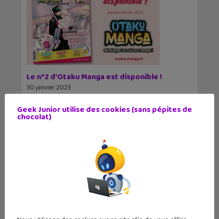
Le n°2 d’Otaku Manga est disponible !
30 janvier 2023
Le magazine bimestriel Otaku Manga vient de
sortir son deuxième numéro, avec de belles
Geek Junior utilise des cookies (sans pépites de
chocolat)
découvertes de mangas, animes et webtoons
1
2
3
4
5
6
7
8
9
10
11
12