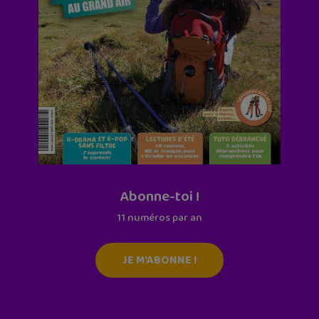
Abonne-toi !
11 numéros par an
JE M'ABONNE !