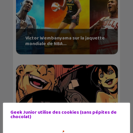
Victor Wembanyama sur la jaquette
mondiale de NBA...
Geek Junior utilise des cookies (sans pépites de
chocolat)
Lecture d’été 2026 #7 : Ghost Pepper
✕
(tome 1), un...