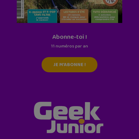
Abonne-toi !
11 numéros par an
JE M'ABONNE !