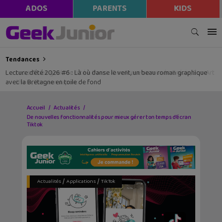
modal-check
ADOS
PARENTS
KIDS
Tendances
Lecture d’été 2026 #6 : Là où danse le vent, un beau roman graphique
avec la Bretagne en toile de fond
Accueil
Actualités
De nouvelles fonctionnalités pour mieux gérer ton temps d’écran
Tiktok
/
/
Actualités
Applications
TikTok