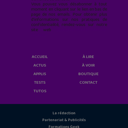
Vous pouvez vous désabonner à tout
moment en cliquant sur le lien en bas de
page de nos emails. Pour obtenir plus
d'informations sur nos pratiques de
confidentialité, rendez-vous sur notre
site web
geekjunior.fr/informations-
cookies/
ACCUEIL
À LIRE
ACTUS
À VOIR
APPLIS
BOUTIQUE
TESTS
CONTACT
TUTOS
La rédaction
Partenariat & Publicités
Formations Geek