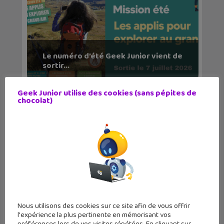
Le numéro d’été Geek Junior vient de
sortir...
Geek Junior utilise des cookies (sans pépites de
chocolat)
Le magazine Geek Junior sort son
Nous utilisons des cookies sur ce site afin de vous offrir
numéro d’av...
l'expérience la plus pertinente en mémorisant vos
préférences lors de vos visites répétées. En cliquant sur