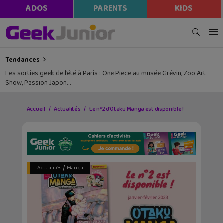
ADOS
PARENTS
KIDS
Tendances
Les sorties geek de l’été à Paris : One Piece au musée Grévin, Zoo Art
Show, Passion Japon…
Accueil
Actualités
Le n°2 d’Otaku Manga est disponible !
/
Actualités
Manga