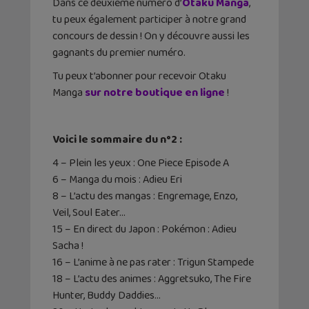
Dans ce deuxième numéro d’
Otaku Manga
,
tu peux également participer à notre grand
concours de dessin ! On y découvre aussi les
gagnants du premier numéro.
Tu peux t’abonner pour recevoir Otaku
Manga
sur notre boutique en ligne
!
Voici le sommaire du n°2 :
4 – Plein les yeux : One Piece Episode A
6 – Manga du mois : Adieu Eri
8 – L’actu des mangas : Engremage, Enzo,
Veil, Soul Eater…
15 – En direct du Japon : Pokémon : Adieu
Sacha !
16 – L’anime à ne pas rater : Trigun Stampede
18 – L’actu des animes : Aggretsuko, The Fire
Hunter, Buddy Daddies…