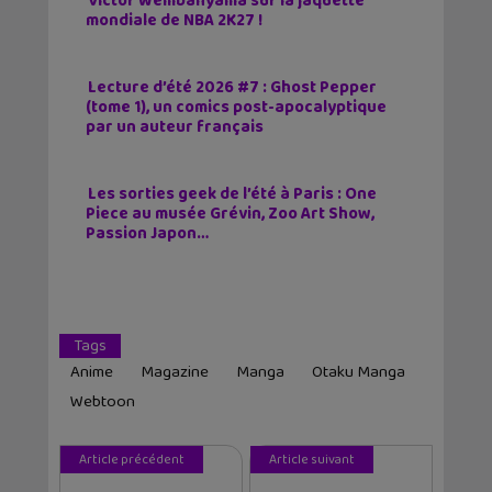
Victor Wembanyama sur la jaquette
mondiale de NBA 2K27 !
Lecture d’été 2026 #7 : Ghost Pepper
(tome 1), un comics post-apocalyptique
par un auteur français
Les sorties geek de l’été à Paris : One
Piece au musée Grévin, Zoo Art Show,
Passion Japon…
Tags
Anime
Magazine
Manga
Otaku Manga
Webtoon
Article précédent
Article suivant