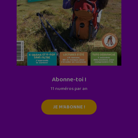
Abonne-toi !
11 numéros par an
JE M'ABONNE !