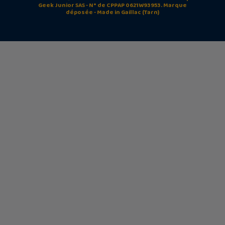
Geek Junior SAS - N° de CPPAP 0621W93953. Marque
déposée - Made in Gaillac (Tarn)