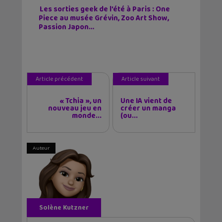
Les sorties geek de l’été à Paris : One
Piece au musée Grévin, Zoo Art Show,
Passion Japon…
Article précédent
Article suivant
« Tchia », un
Une IA vient de
nouveau jeu en
créer un manga
monde...
(ou...
Auteur
Solène Kutzner