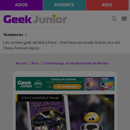
ADOS
PARENTS
KIDS
Tendances
Les sorties geek de l’été à Paris : One Piece au musée Grévin, Zoo Art
Show, Passion Japon…
Accueil
À lire
Sortie manga : le douzième tome de Mashle !
/
/
À lire
Actualités
Manga