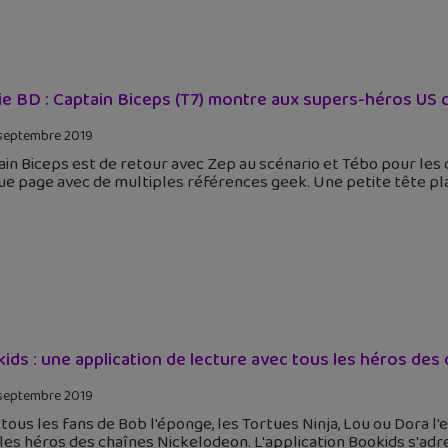
ie BD : Captain Biceps (T7) montre aux supers-héros US qu
septembre 2019
in Biceps est de retour avec Zep au scénario et Tébo pour les d
e page avec de multiples références geek. Une petite tête pl
ids : une application de lecture avec tous les héros de
septembre 2019
tous les fans de Bob l'éponge, les Tortues Ninja, Lou ou Dora l'e
les héros des chaînes Nickelodeon. L'application Bookids s'ad