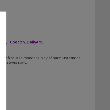
al, Tubecon, DailyArt...
urage à tout le monde ! On a préparé justement
 éducatives sont