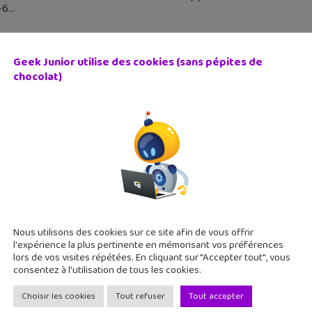
-6
Geek Junior utilise des cookies (sans pépites de
chocolat)
tu Geek #118 : c’est la rentrée geek ! NumWorks, Dark Cryst
septembre 2019
, c'est la rentrée des classes et on souhaite par avance bon co
ues articles sur le sujet. Et d'autres articles sur les solutions
Nous utilisons des cookies sur ce site afin de vous offrir
l'expérience la plus pertinente en mémorisant vos préférences
lors de vos visites répétées. En cliquant sur "Accepter tout", vous
consentez à l'utilisation de tous les cookies.
Choisir les cookies
Tout refuser
Tout accepter
 FIFA 20 : date de lancement et liste des clubs jouables