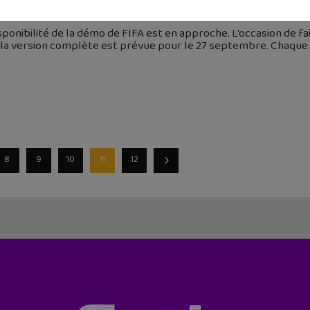
septembre 2019
sponibilité de la démo de FIFA est en approche. L'occasion de fai
 la version complète est prévue pour le 27 septembre. Chaque 
8
9
10
11
12