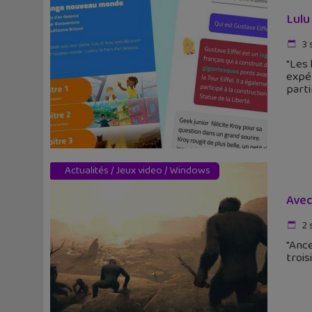
Lulu
3 
"Les 
expér
parti
Actualités
/
Jeux video
/
Windows
Avec
2 
"Ance
troi