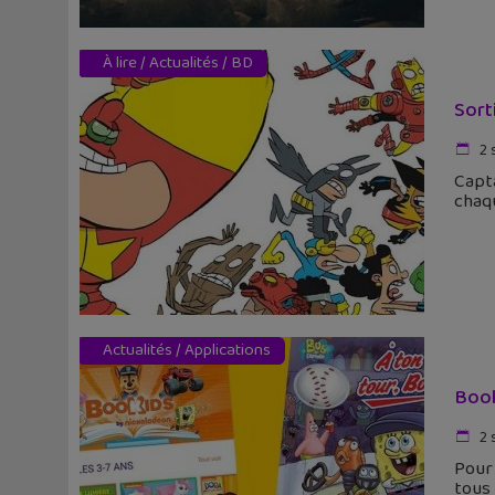
À lire
/
Actualités
/
BD
Sort
2 
Capta
chaqu
Actualités
/
Applications
Book
2 
Pour 
tous 