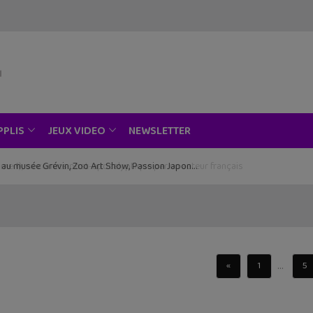
NEWSLETTER
PPLIS
JEUX VIDEO
ce au musée Grévin, Zoo Art Show, Passion Japon…
...
«
1
5