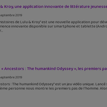
 & Kroy, une application innovante de littérature jeuness
septembre 2019
histoires de Lulu & Kroy" est une nouvelle application pour dév
ience innovante disponible sur smartphone et tablette (Androi
r
 « Ancestors : The humankind Odyssey », les premiers pa
septembre 2019
stors : The humankind Odyssey" est un jeu vidéo unique. Lancé s
sième personne nous montre les premiers pas de l'homme. Alo