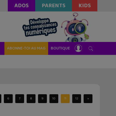
ADOS
PARENTS
KIDS
ABONNE-TOI AU MAG
BOUTIQUE
6
7
8
9
10
11
12
»