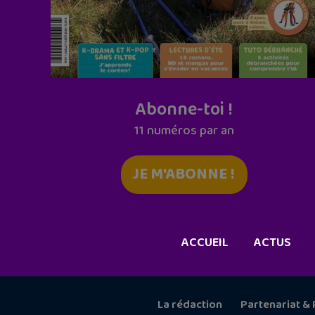
Abonne-toi !
11 numéros par an
JE M'ABONNE !
ACCUEIL
ACTUS
La rédaction
Partenariat & 