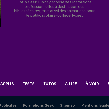
Enfin, Geek Junior propose des formations
professionnelles à destination des
bibliothécaires, mais aussi des animations pour
le public scolaire (collège, lycée).
APPLIS
TESTS
TUTOS
À LIRE
À VOIR
Publicités
Formations Geek
Sitemap
Mentions légal