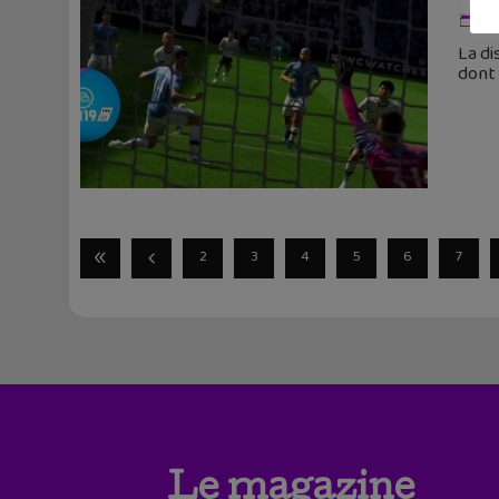
1 
La di
dont
2
3
4
5
6
7
Le magazine