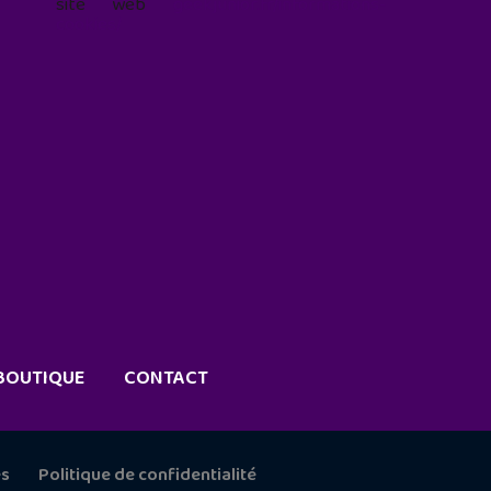
site web
geekjunior.fr/informations-
cookies/
BOUTIQUE
CONTACT
es
Politique de confidentialité