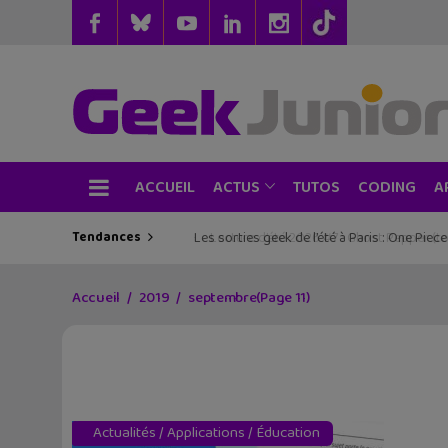
ACCUEIL
TUTOS
CODING
ACTUS
A
Tendances
Les sorties geek de l’été à Paris : One Pie
Accueil
2019
septembre
(Page 11)
Actualités
/
Applications
/
Éducation