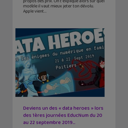
propos des prix. On t'explique alors sur quel
modèle il vaut mieux jeter ton dévolu.
Apple vient
Deviens un des « data heroes » lors
des 1ères journées EducNum du 20
au 22 septembre 2019...