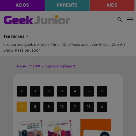
ADOS
PARENTS
KIDS
Tendances
Les sorties geek de l’été à Paris : One Piece au musée Grévin, Zoo Art
Show, Passion Japon…
Accueil
2019
septembre
(Page 7)
«
1
2
3
4
5
6
7
8
9
10
11
12
»