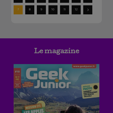
7
8
9
10
11
12
Le magazine