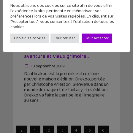
Nous utilisons des cookies sur ce site afin de vous offrir
l'expérience la plus pertinente en mémorisant vos
préférences lors de vos visites répétées. En cliquant sur
"Accepter tout", vous consentez à l'utilisation de tous les
cookies.
Choisir les cookies
Tout refuser
Tout accepter
Sortie BD : Danthrakon (T1), « Le
grimoire glouton », fantasy,
aventure et vieux grimoire...
10 septembre 2019
Danthrakon est la première titre d'une
nouvelle maison d'édition, Drakoo, portée
par Christophe Arleston. Bienvenue dans un
monde de magie et de fantasy ! Les éditions
Drakko va faire la part belle à l'imaginaire
au sens
1
2
3
4
5
6