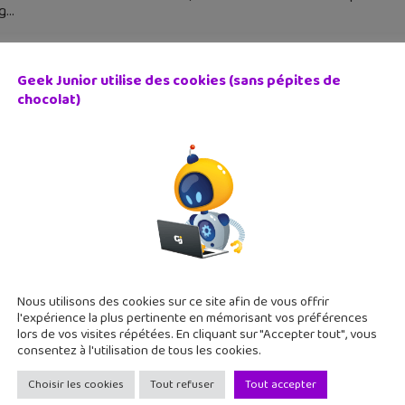
g
Geek Junior utilise des cookies (sans pépites de
chocolat)
D du week-end #95 : L’Aventure fantastique (T2) « Le Sa
 septembre 2019
 et fin du premier cycle de L’Aventure fantastique, une série d
ttérature de fantasy jeunesse qu’aux meilleurs RPG. Voici le d
Nous utilisons des cookies sur ce site afin de vous offrir
l'expérience la plus pertinente en mémorisant vos préférences
lors de vos visites répétées. En cliquant sur "Accepter tout", vous
consentez à l'utilisation de tous les cookies.
Choisir les cookies
Tout refuser
Tout accepter
 mobile est de retour ! A toi de jouer avec la meilleure si