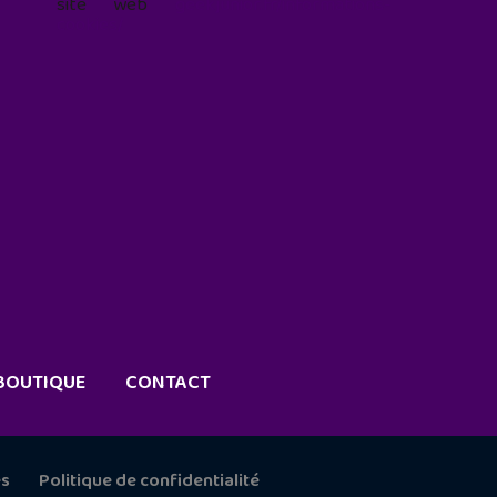
site web
geekjunior.fr/informations-
cookies/
BOUTIQUE
CONTACT
es
Politique de confidentialité