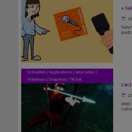
« Sal
23
Suivr
podca
Actualités
/
Applications
/
Jeux video
/
Pokémon
/
Snapchat
/
TikTok
L’ac
22
Voici
rubri