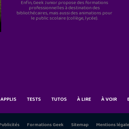
Enfin, Geek Junior propose des formations
professionnelles à destination des
bibliothécaires, mais aussi des animations pour
le public scolaire (collège, lycée).
APPLIS
TESTS
TUTOS
À LIRE
À VOIR
Publicités
Formations Geek
Sitemap
Mentions légal