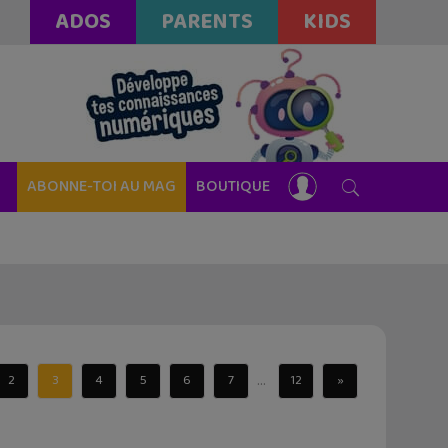
ADOS
PARENTS
KIDS
ABONNE-TOI AU MAG
BOUTIQUE
...
2
3
4
5
6
7
12
»