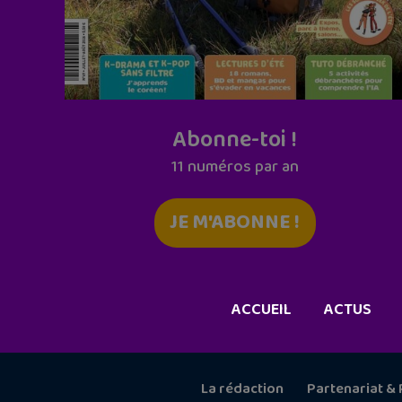
Abonne-toi !
11 numéros par an
JE M'ABONNE !
ACCUEIL
ACTUS
La rédaction
Partenariat & 