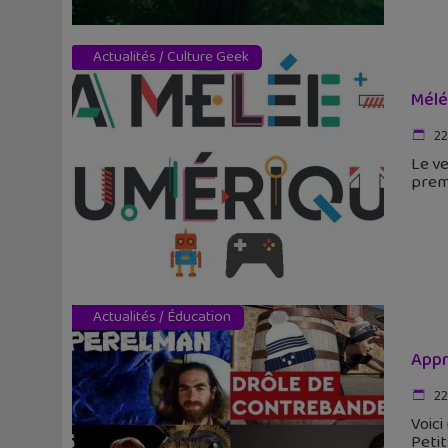
Actualités
/
Culture Geek
Mélé
22
Le ve
prem
Actualités
/
Éducation
Appr
22
Voici
Petit