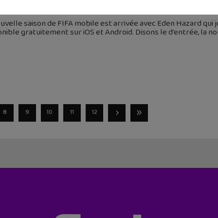
 septembre 2019
uvelle saison de FIFA mobile est arrivée avec Eden Hazard qui
nible gratuitement sur iOS et Android. Disons le d'entrée, la 
8
9
10
11
12