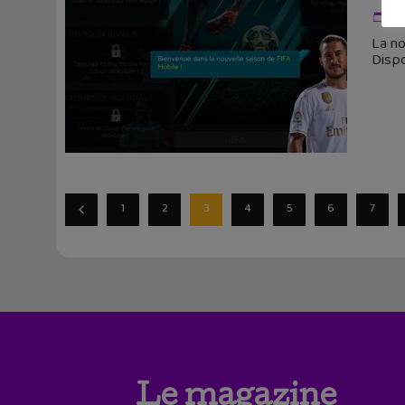
20
La no
Dispo
1
2
3
4
5
6
7
Le magazine