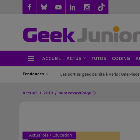
ACCUEIL
TUTOS
CODING
ACTUS
A
Tendances
Les sorties geek de l’été à Paris : One Pie
Accueil
2019
septembre
(Page 3)
Actualités
/
Éducation