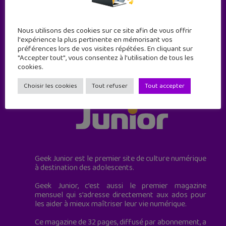
JE M'ABONNE !
Nous utilisons des cookies sur ce site afin de vous offrir
l'expérience la plus pertinente en mémorisant vos
préférences lors de vos visites répétées. En cliquant sur
"Accepter tout", vous consentez à l'utilisation de tous les
cookies.
Choisir les cookies
Tout refuser
Tout accepter
Geek Junior est le premier site de culture numérique
à destination des adolescents.
Geek Junior, c’est aussi le premier magazine
mensuel qui s’adresse directement aux ados pour
les aider à mieux maîtriser leur vie numérique.
Ce magazine de 32 pages, diffusé par abonnement, a