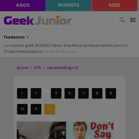
ADOS
PARENTS
KIDS
Tendances
Les sorties geek de l’été à Paris : One Piece au musée Grévin, Zoo Art
Show, Passion Japon…
Accueil
2019
septembre
(Page 12)
...
«
1
5
6
7
8
9
10
11
12