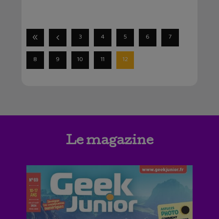
3
4
5
6
7
8
9
10
11
12
Le magazine