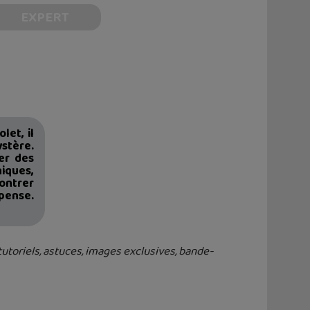
EXPERT
let, il
stère.
er des
ques,
ontrer
pense.
 tutoriels, astuces, images exclusives, bande-