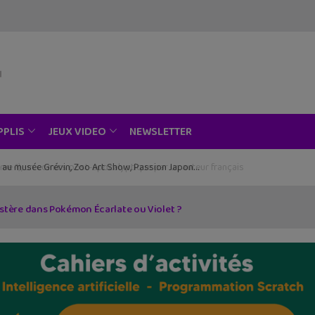
NEWSLETTER
PPLIS
JEUX VIDEO
ce au musée Grévin, Zoo Art Show, Passion Japon…
ère dans Pokémon Écarlate ou Violet ?