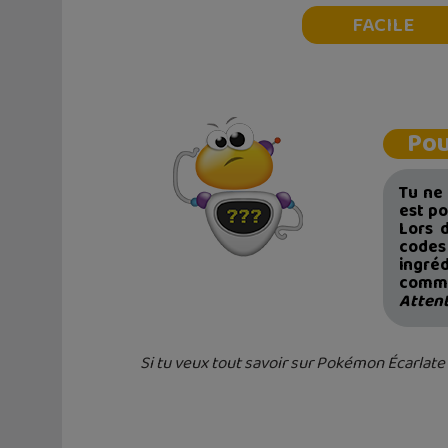
FACILE
Pou
Tu ne 
est p
Lors 
code
ingré
comme
Attent
Si tu veux tout savoir sur Pokémon Écarlate 