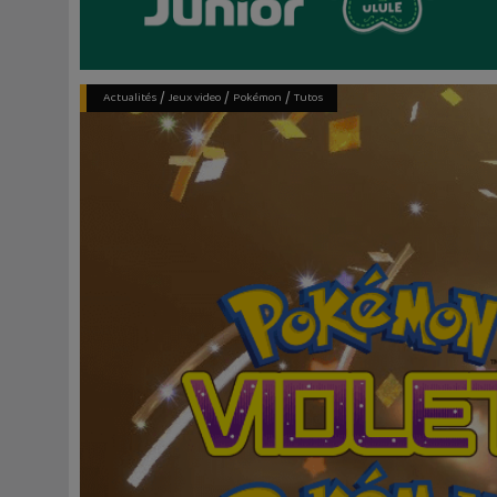
/
/
/
Actualités
Jeux video
Pokémon
Tutos