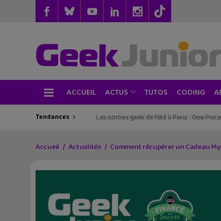
ACCUEIL
TUTOS
CODING
ACTUS
A
Tendances
Les sorties geek de l’été à Paris : One Pie
Accueil
Actualités
Comment récupérer un Cadeau Myst