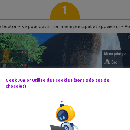
1
e bouton « x » pour ouvrir ton menu principal, et appuie sur « Po
Geek Junior utilise des cookies (sans pépites de
chocolat)