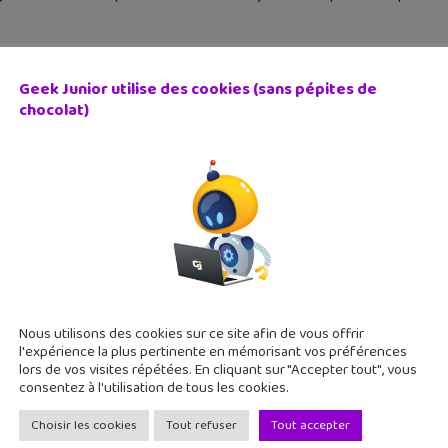
Geek Junior utilise des cookies (sans pépites de
chocolat)
eStarPlanet, Yubo ou TikTok : pourquoi faut-il s’en méfie
août 2019
utubeur Le Roi des Rats a mené l'enquête sur les applications 
 ados mais sur lesquelles on observe des dérives très inquiétantes
Nous utilisons des cookies sur ce site afin de vous offrir
l'expérience la plus pertinente en mémorisant vos préférences
lors de vos visites répétées. En cliquant sur "Accepter tout", vous
consentez à l'utilisation de tous les cookies.
Choisir les cookies
Tout refuser
Tout accepter
eau Bac : spécialité « numérique et sciences informatiques