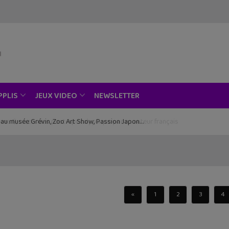
NEWSLETTER
PPLIS
JEUX VIDEO
ce au musée Grévin, Zoo Art Show, Passion Japon…
«
1
2
3
4