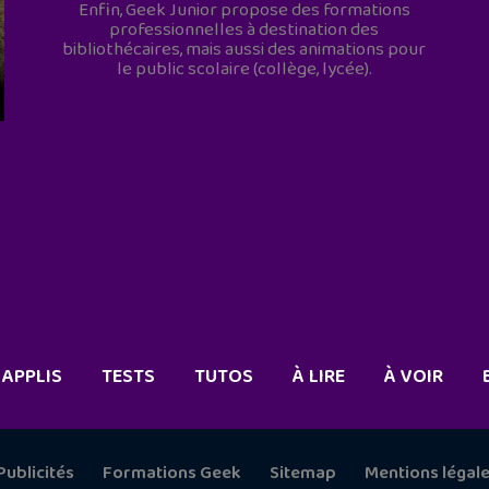
Enfin, Geek Junior propose des formations
professionnelles à destination des
bibliothécaires, mais aussi des animations pour
le public scolaire (collège, lycée).
APPLIS
TESTS
TUTOS
À LIRE
À VOIR
Publicités
Formations Geek
Sitemap
Mentions légal