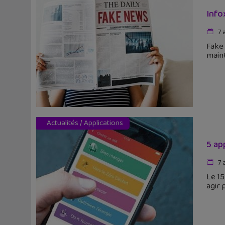
Info
7 
Fake 
maint
Actualités
/
Applications
5 ap
7 
Le 15
agir 