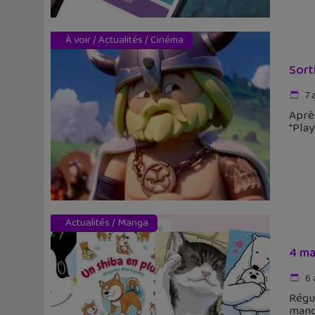
À voir
/
Actualités
/
Cinéma
Sort
7 
Après
"Play
Actualités
/
Manga
4 ma
6 
Régul
manga