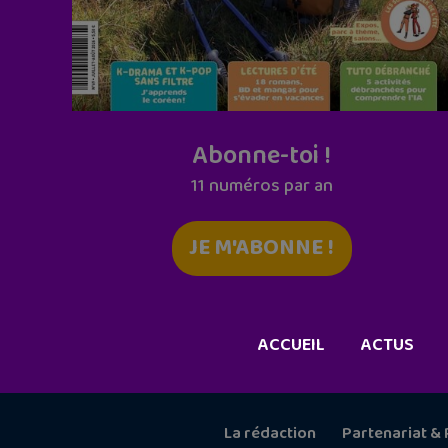
Abonne-toi !
11 numéros par an
JE M'ABONNE !
ACCUEIL
ACTUS
La rédaction
Partenariat & 