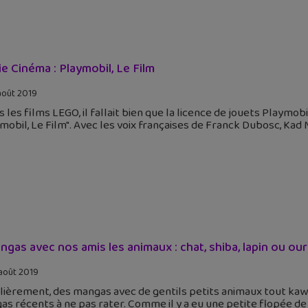
ie Cinéma : Playmobil, Le Film
août 2019
 les films LEGO, il fallait bien que la licence de jouets Playmob
mobil, Le Film". Avec les voix françaises de Franck Dubosc, K
ngas avec nos amis les animaux : chat, shiba, lapin ou ours
août 2019
ièrement, des mangas avec de gentils petits animaux tout kawaii 
s récents à ne pas rater. Comme il y a eu une petite flopée d