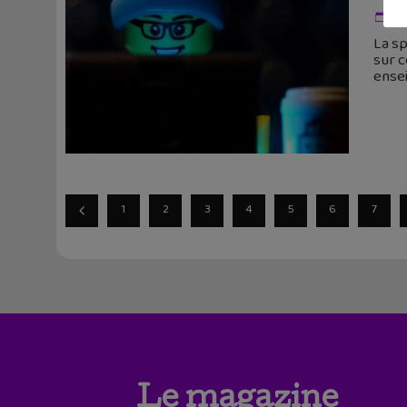
5 
La sp
sur c
ense
1
2
3
4
5
6
7
Le magazine