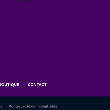
site web
geekjunior.fr/informations-
cookies/
BOUTIQUE
CONTACT
es
Politique de confidentialité