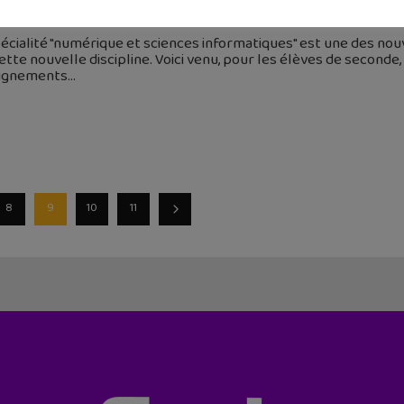
août 2019
écialité "numérique et sciences informatiques" est une des nouv
ette nouvelle discipline. Voici venu, pour les élèves de second
ignements
8
9
10
11