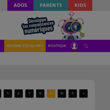
ADOS
PARENTS
KIDS
ABONNE-TOI AU MAG
BOUTIQUE
5
6
7
8
9
10
11
»