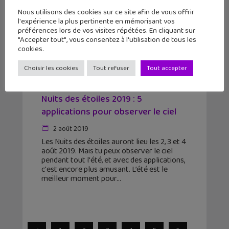
Nous utilisons des cookies sur ce site afin de vous offrir
l'expérience la plus pertinente en mémorisant vos
préférences lors de vos visites répétées. En cliquant sur
"Accepter tout", vous consentez à l'utilisation de tous les
cookies.
Choisir les cookies
Tout refuser
Tout accepter
Nuits des étoiles 2019 : 5
applications pour observer le ciel
2 août 2019
Les Nuits des étoiles auront lieu les 2, 3 et 4
août 2019. Mais tu peux observer le ciel
pendant tout l'été, et avec des applications,
c'est encore plus amusant. L’été est le
meilleur moment pour