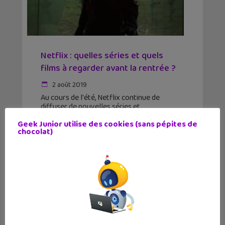
Netflix : quelles séries et quels
films à regarder avant la rentrée ?
2 août 2019
Au cours de l'été, Netflix continue de
diffuser de nouvelles séries et
documentaires. Voici quelques
Geek Junior utilise des cookies (sans pépites de
recommandations à regarder pendant les
chocolat)
vacances. Voici déjà le programme annoncé
pour le mois d'août avec quelques petites
pépites à découvrir. Another