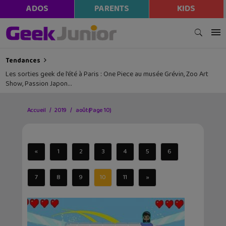
ADOS
PARENTS
KIDS
Tendances
Les sorties geek de l’été à Paris : One Piece au musée Grévin, Zoo Art
Show, Passion Japon…
Accueil
2019
août
(Page 10)
«
1
2
3
4
5
6
7
8
9
10
11
»