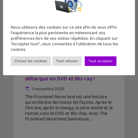
Nous utilisons des cookies sur ce site afin de vous offrir
l'expérience la plus pertinente en mémorisant vos
préférences lors de vos visites répétées. En cliquant sur
"Accepter tout", vous consentez à l'utilisation de tous les
cookies.
Choisir les cookies
Tout refuser
Tout accepter
The Promised Neverland saison 1
débarque en DVD et Blu-ray !
3 novembre 2020
The Promised Neverland est une histoire
qui se décline de toutes les façons. Après le
film live, après le manga, la série animé et le
roman, voici le DVD et Blu-Ray. Avec The
Promised Neverland, bienvenue