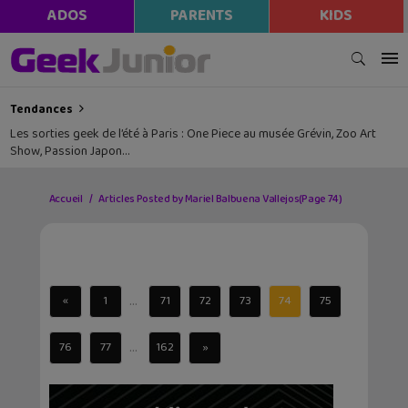
ADOS
PARENTS
KIDS
Tendances
Les sorties geek de l’été à Paris : One Piece au musée Grévin, Zoo Art
Show, Passion Japon…
Accueil
Articles Posted by Mariel Balbuena Vallejos
(Page 74)
...
«
1
71
72
73
74
75
...
76
77
162
»