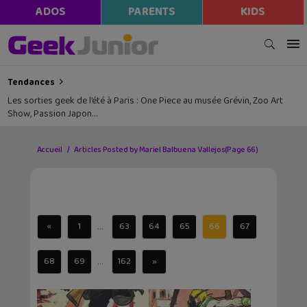
ADOS
PARENTS
KIDS
Tendances
Les sorties geek de l’été à Paris : One Piece au musée Grévin, Zoo Art
Show, Passion Japon…
Accueil
Articles Posted by Mariel Balbuena Vallejos
(Page 66)
...
«
1
63
64
65
66
67
...
68
69
162
»