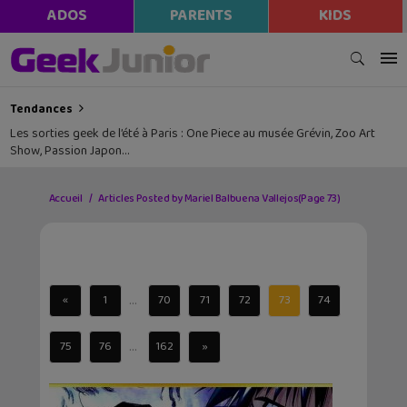
ADOS
PARENTS
KIDS
Tendances
Les sorties geek de l’été à Paris : One Piece au musée Grévin, Zoo Art
Show, Passion Japon…
Accueil
Articles Posted by Mariel Balbuena Vallejos
(Page 73)
...
«
1
70
71
72
73
74
...
75
76
162
»