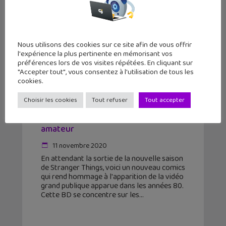
Nous utilisons des cookies sur ce site afin de vous offrir
l'expérience la plus pertinente en mémorisant vos
préférences lors de vos visites répétées. En cliquant sur
"Accepter tout", vous consentez à l'utilisation de tous les
cookies.
Choisir les cookies
Tout refuser
Tout accepter
Stranger Things : Zombie Boys (T1),
un comics hommage à la vidéo
amateur
11 novembre 2020
En attendant la sortie de la nouvelle saison
de Stranger Things, voici un nouveau comics
qui rend hommage à l'apparition de la vidéo
grand publique apparue dans les années 80.
Cette BD se concentre sur les