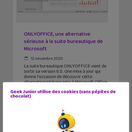
ONLYOFFICE, une alternative
sérieuse à la suite bureautique de
Microsoft
12 novembre 2020
La suite bureautique ONLYOFFICE vient de
sortir sa version 6.0. Une mise à jour qui
donne l'occasion de découvrir cette
alternative intéressante à Microsoft Office.
Pour rappel, ONLYOFFICE Docs (son
Geek Junior utilise des cookies (sans pépites de
nouveau nom) est une suite bureautique
chocolat)