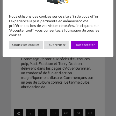
Nous utilisons des cookies sur ce site afin de vous offrir
l'expérience la plus pertinente en mémorisant vos
préférences lors de vos visites répétées. En cliquant sur
"Accepter tout", vous consentez à l'utilisation de tous les
cookies.
Adventureman (T1) : une BD pulp qui
a du punch !
Choisir les cookies
Tout refuser
Tout accepter
27 février 2021
Hommage vibrant aux récits d’aventures
pulp, Matt Fraction et Terry Dodson
délivrent dans les pages d’Adventureman,
un condensé de fun et d’action
magnifiquement illustré. Commençons par
un peu de culture comics. Le terme pulps,
abréviation de
58
59
60
61
62