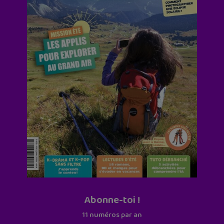
Abonne-toi !
11 numéros par an