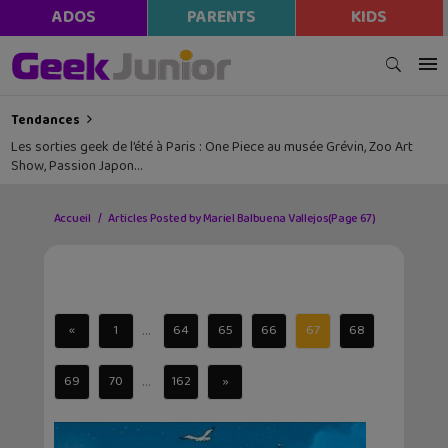
ADOS
PARENTS
KIDS
Tendances
Les sorties geek de l’été à Paris : One Piece au musée Grévin, Zoo Art
Show, Passion Japon…
Accueil
Articles Posted by Mariel Balbuena Vallejos
(Page 67)
...
«
1
64
65
66
67
68
...
69
70
162
»