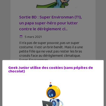
Sortie BD : Super Environman (T1),
un papa super-héro pour lutter
contre le dérèglement cl...
5 mars 2021
Il n’a pas de super pouvoir, pas un super
costume. Il est un brin benêt. Mais il a une
petite fille qui ne veut pas rester les bras
croisés face au dérèglement climatique.
Super Environman
Geek Junior utilise des cookies (sans pépites de
chocolat)