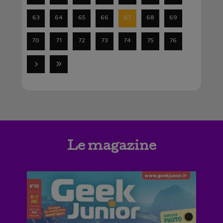
63
64
65
66
67
68
69
70
71
72
73
74
75
76
Le magazine