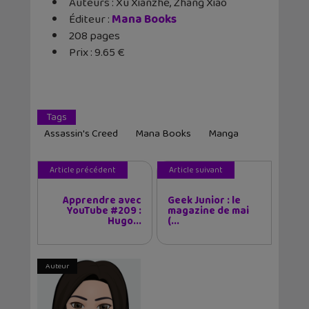
Auteurs : Xu Xianzhe, Zhang Xiao
Éditeur :
Mana Books
208 pages
Prix : 9.65 €
Tags
Assassin's Creed
Mana Books
Manga
Article précédent
Article suivant
Apprendre avec
Geek Junior : le
YouTube #209 :
magazine de mai
Hugo...
(...
Auteur