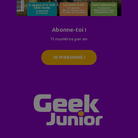
Abonne-toi !
11 numéros par an
JE M'ABONNE !