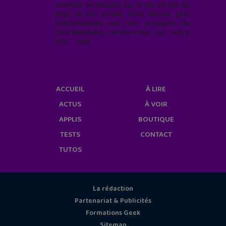
moment en cliquant sur le lien en bas de
page de nos emails. Pour obtenir plus
d'informations sur nos pratiques de
confidentialité, rendez-vous sur notre
site web
geekjunior.fr/informations-
cookies/
ACCUEIL
À LIRE
ACTUS
À VOIR
APPLIS
BOUTIQUE
TESTS
CONTACT
TUTOS
La rédaction
Partenariat & Publicités
Formations Geek
Sitemap