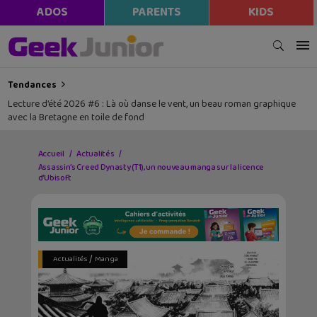
modal-check
ADOS
PARENTS
KIDS
Tendances
Lecture d’été 2026 #6 : Là où danse le vent, un beau roman graphique
avec la Bretagne en toile de fond
Accueil
Actualités
Assassin’s Creed Dynasty (T1), un nouveau manga sur la licence
d’Ubisoft
/
Actualités
Manga