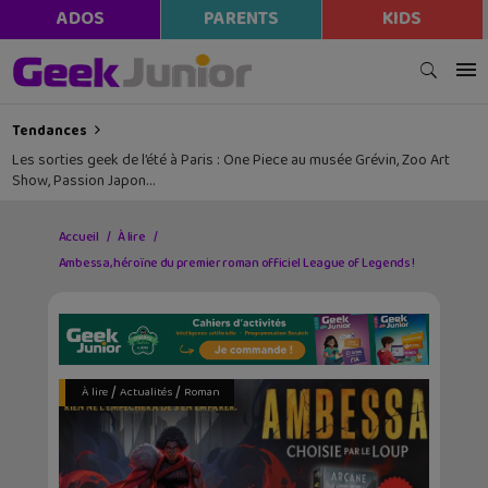
ADOS
PARENTS
KIDS
Tendances
Les sorties geek de l’été à Paris : One Piece au musée Grévin, Zoo Art
Show, Passion Japon…
Accueil
À lire
Ambessa, héroïne du premier roman officiel League of Legends !
/
/
À lire
Actualités
Roman