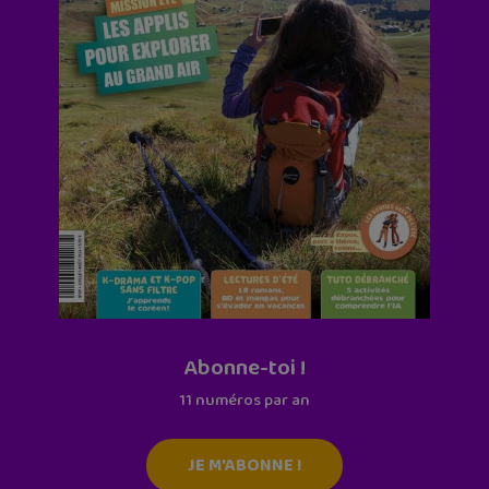
Abonne-toi !
11 numéros par an
JE M'ABONNE !