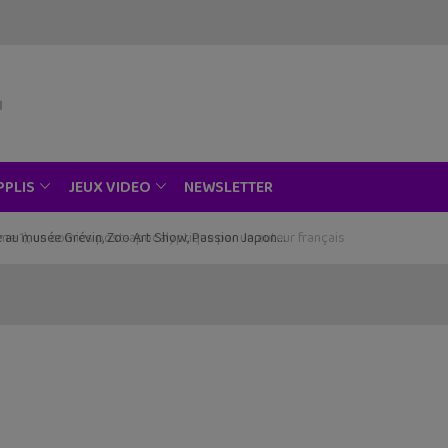
NEWSLETTER
PPLIS
JEUX VIDEO
ce au musée Grévin, Zoo Art Show, Passion Japon…