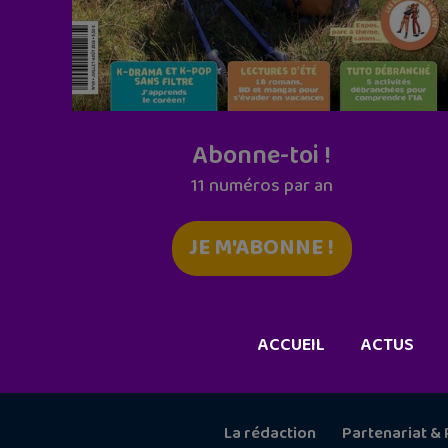
Abonne-toi !
11 numéros par an
JE M'ABONNE !
ACCUEIL
ACTUS
La rédaction
Partenariat & 