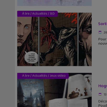
À lire
/
Actualités
/
BD
Sort
26
Pour 
nouve
À lire
/
Actualités
/
Jeux video
Hogw
13
Décou
Poudl