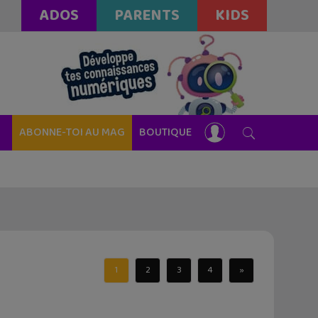
ADOS
PARENTS
KIDS
ABONNE-TOI AU MAG
BOUTIQUE
1
2
3
4
»