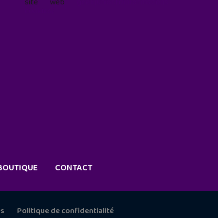
site web
geekjunior.fr/informations-
cookies/
BOUTIQUE
CONTACT
es
Politique de confidentialité