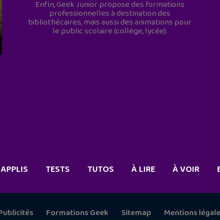
Enfin, Geek Junior propose des formations
professionnelles à destination des
bibliothécaires, mais aussi des animations pour
le public scolaire (collège, lycée).
APPLIS
TESTS
TUTOS
À LIRE
À VOIR
Publicités
Formations Geek
Sitemap
Mentions légal