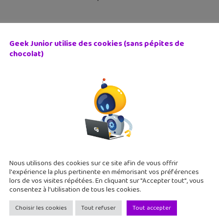
Geek Junior utilise des cookies (sans pépites de
chocolat)
ie BD : « Stranger Things : Colo de sciences »
septembre 2021
ger Things devient bien plus qu'une série. La preuve avec cet
reurs de série B. Dustin passe ses vacances d’été dans une colon
Nous utilisons des cookies sur ce site afin de vous offrir
l'expérience la plus pertinente en mémorisant vos préférences
lors de vos visites répétées. En cliquant sur "Accepter tout", vous
consentez à l'utilisation de tous les cookies.
Choisir les cookies
Tout refuser
Tout accepter
sorties mangas/animés : Assassin’s Creed, JJK, Fragments d