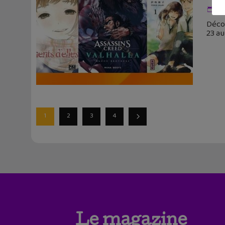
25
Décou
23 au
1
2
3
4
Le magazine