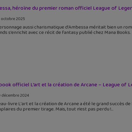
ssa, héroïne du premier roman officiel League of Legen
 octobre 2025
rsonnage aussi charismatique d'Ambessa méritait bien un roma
ds s'enrichit avec ce récit de fantasy publié chez Mana Books.
tbook officiel L’art et la création de Arcane – League o
 décembre 2024
au-livre L'art et la création de Arcane a été le grand succès d
laires du premier tirage. Mais, tout n'est pas perdu !