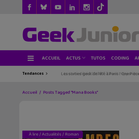
ACCUEIL
TUTOS
CODING
ACTUS
A
Tendances
Les sorties geek de l’été à Paris : One Pie
Accueil
Posts Tagged "Mana Books"
À lire
/
Actualités
/
Roman