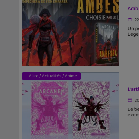
Ambe
22
Un pe
Legen
À lire
/
Actualités
/
Anime
L’ar
20
Le be
exemp