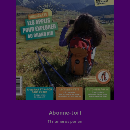
Abonne-toi !
11 numéros par an