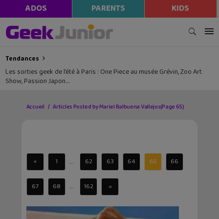
ADOS
PARENTS
KIDS
Tendances
Les sorties geek de l’été à Paris : One Piece au musée Grévin, Zoo Art
Show, Passion Japon…
Accueil
Articles Posted by Mariel Balbuena Vallejos
(Page 65)
...
«
1
62
63
64
65
66
...
67
68
162
»