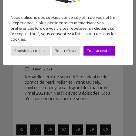
Nous utilisons des cookies sur ce site afin de vous offrir
l'expérience la plus pertinente en mémorisant vos
préférences lors de vos visites répétées. En cliquant sur
"Accepter tout", vous consentez à l'utilisation de tous les
cookies.
Jupiter’s Legacy sur Netflix : une
bande-annonce pour la nouvelles
Choisir les cookies
Tout refuser
Tout accepter
série de super-héros !...
8 avril 2021
Nouvelle série de super-héros adaptée des
comics de Mark Millar et Frank Quitely,
Jupiter’s Legacy sera disponible à partir du
7 mai 2021 sur Netflix avec 8 épisodes. Si tu
n'es pas encore saturé de séries
56
57
58
59
60