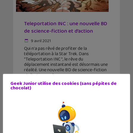
Teleportation INC : une nouvelle BD
de science-fiction et d’action
9 avril 2021
Qui n'a pas rêvé de profiter de la
téléportation à la Star Trek. Dans
"Teleportation INC ", le rêve du
déplacement instantané est désormais une
réalité. Une nouvelle BD de science-fiction
et d'action en deux
Geek Junior utilise des cookies (sans pépites de
chocolat)