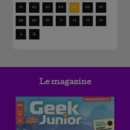
61
62
63
64
65
66
67
68
69
70
71
72
73
74
Le magazine