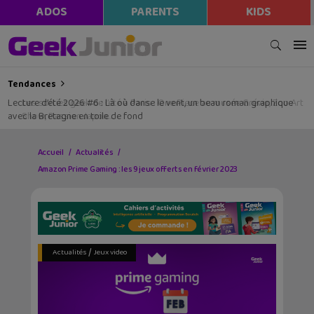
modal-check
ADOS
PARENTS
KIDS
Tendances
Lecture d’été 2026 #6 : Là où danse le vent, un beau roman graphique
avec la Bretagne en toile de fond
Accueil
Actualités
Amazon Prime Gaming : les 9 jeux offerts en février 2023
/
Actualités
Jeux video