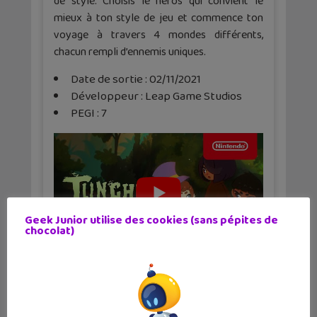
de style. Choisis le héros qui convient le
mieux à ton style de jeu et commence ton
voyage à travers 4 mondes différents,
chacun rempli d’ennemis uniques.
Date de sortie : 02/11/2021
Développeur : Leap Game Studios
PEGI : 7
Geek Junior utilise des cookies (sans pépites de
chocolat)
✕
Space Warlord Organ Trading
Simulator
Entre dans le marché impitoyable et