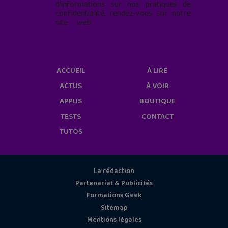
d'informations sur nos pratiques de
confidentialité, rendez-vous sur notre
site web
geekjunior.fr/informations-
cookies/
ACCUEIL
À LIRE
ACTUS
À VOIR
APPLIS
BOUTIQUE
TESTS
CONTACT
TUTOS
La rédaction
Partenariat & Publicités
Formations Geek
Sitemap
Mentions légales