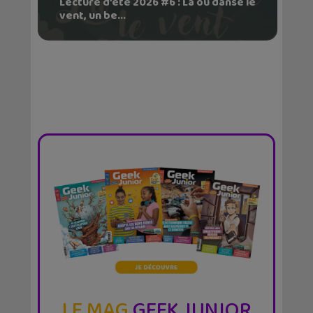
Lecture d’été 2026 #6 : Là où danse le
vent, un be...
LE MAG
GEEK JUNIOR