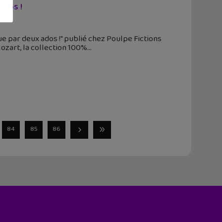
ados !
e par deux ados !" publié chez Poulpe Fictions
Mozart, la collection 100%
84
85
86