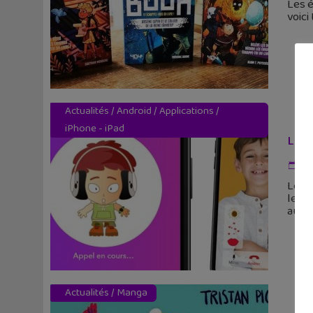
Les é
voici
Actualités
/
Android
/
Applications
/
iPhone - iPad
La m
3 
Les e
les a
aux
Actualités
/
Manga