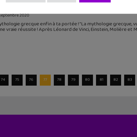
ure de rentrée #1 : La mythologie grecque, vue par deux 
septembre 2020
thologie grecque enfin à ta portée ! "La mythologie grecque, vu
ne vraie réussite ! Après Léonard de Vinci, Einstein, Molière et 
74
75
76
77
78
79
80
81
82
83