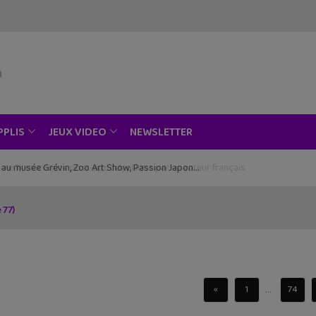
NEWSLETTER
PPLIS
JEUX VIDEO
ce au musée Grévin, Zoo Art Show, Passion Japon…
 77)
...
«
1
74