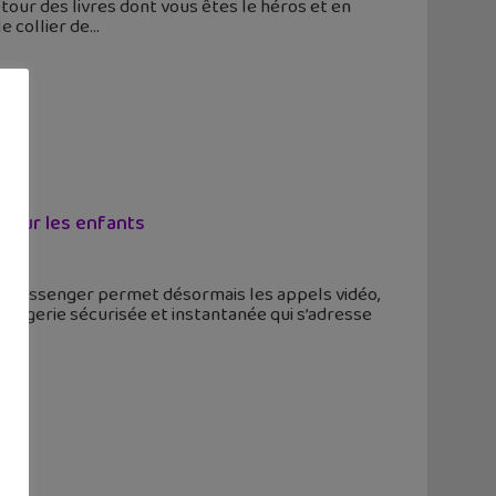
tour des livres dont vous êtes le héros et en
e collier de
pour les enfants
loo Messenger permet désormais les appels vidéo,
ssagerie sécurisée et instantanée qui s’adresse