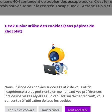
ditions 404 continuent de publier des escape books. C'est le re
 trois nouveaux pour la rentrée. Escape Book - Arsène Lupin et l
Geek Junior utilise des cookies (sans pépites de
chocolat)
essagerie instantanée Xooloo Messenger lance la vidéo 
septembre 2020
nfants aussi ont droit à la visio. La messagerie française Xoo
ppels audio et l’envoi de photos. Xooloo Messenger est une me
Nous utilisons des cookies sur ce site afin de vous offrir
l'expérience la plus pertinente en mémorisant vos préférences
lors de vos visites répétées. En cliquant sur "Accepter tout", vous
consentez à l'utilisation de tous les cookies.
Choisir les cookies
Tout refuser
Tout accepter