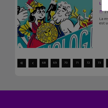
Lect
2 
La my
est u
68
69
70
71
72
73