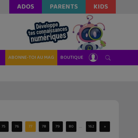
ADOS
PARENTS
KIDS
ABONNE-TOI AU MAG
BOUTIQUE
...
75
76
77
78
79
80
162
»