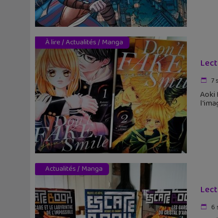
À lire
/
Actualités
/
Manga
Lect
7 
Aoki 
l'ima
Actualités
/
Manga
Lect
6 