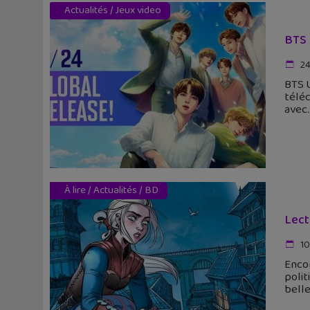
Actualités
/
Jeux video
BTS 
24
BTS U
téléc
avec
À lire
/
Actualités
/
BD
Lect
10
Encor
polit
bell