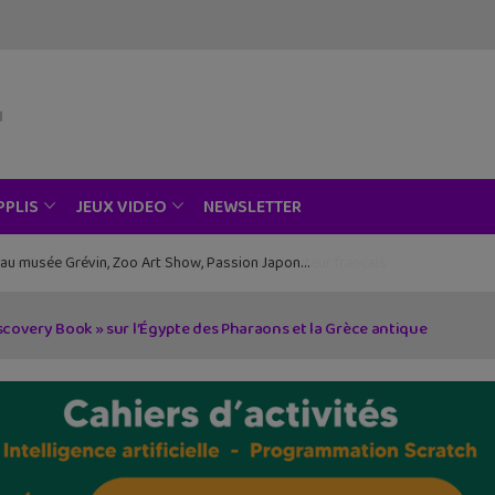
NEWSLETTER
PPLIS
JEUX VIDEO
ce au musée Grévin, Zoo Art Show, Passion Japon…
iscovery Book » sur l’Égypte des Pharaons et la Grèce antique