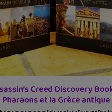
ssassin’s Creed Discovery Book
Pharaons et la Grèce antique
k, deux beaux ouvrages faits à partir du Discovery Tour, l