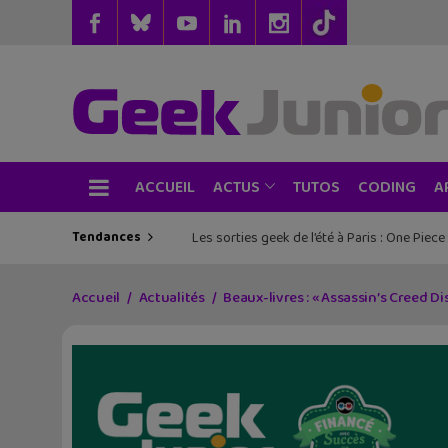
ACCUEIL
TUTOS
CODING
ACTUS
A
Tendances
Les sorties geek de l’été à Paris : One Pie
Accueil
Actualités
Beaux-livres : « Assassin’s Creed D