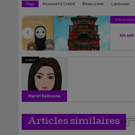
Tags
Assassin's Creed
Beau-Livre
Larousse
Article pré
Un set
Auteur
Mariel Balbuena
Vallejos
Articles similaires