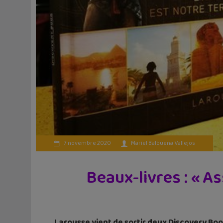
7 novembre 2020
Mariel Balbuena Vallejos
Beaux-livres : « A
Larousse vient de sortir deux Discovery Boo