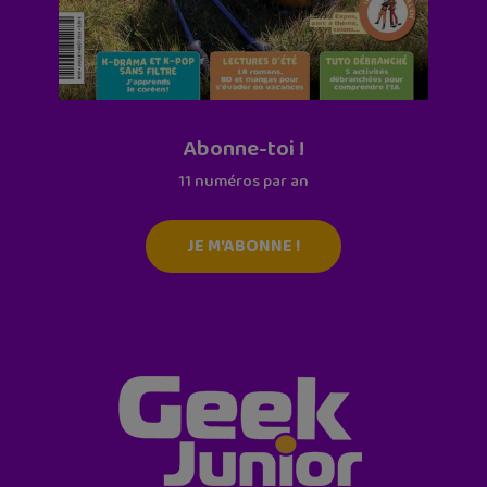
Abonne-toi !
11 numéros par an
JE M'ABONNE !