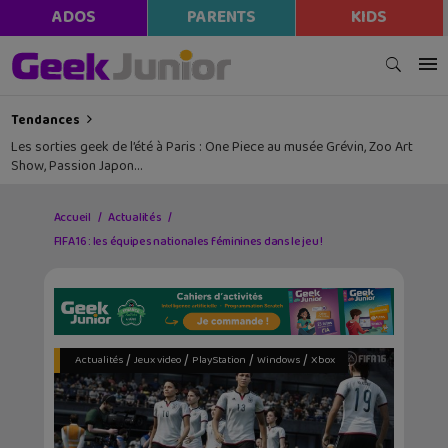
ADOS
PARENTS
KIDS
Tendances
Les sorties geek de l’été à Paris : One Piece au musée Grévin, Zoo Art
Show, Passion Japon…
Accueil
Actualités
FIFA 16 : les équipes nationales féminines dans le jeu !
/
/
/
/
Actualités
Jeux video
PlayStation
Windows
Xbox