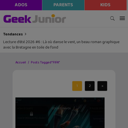
modal-check
ADOS
PARENTS
KIDS
Tendances
Lecture d’été 2026 #6 : Là où danse le vent, un beau roman graphique
avec la Bretagne en toile de fond
Accueil
Posts Tagged "FIFA"
1
2
»