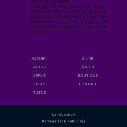
demande de contact.
Vous pouvez vous désabonner à tout
moment en cliquant sur le lien en bas de
page de nos emails. Pour obtenir plus
d'informations sur nos pratiques de
confidentialité, rendez-vous sur notre
site web
geekjunior.fr/informations-
cookies/
ACCUEIL
À LIRE
ACTUS
À VOIR
APPLIS
BOUTIQUE
TESTS
CONTACT
TUTOS
La rédaction
Partenariat & Publicités