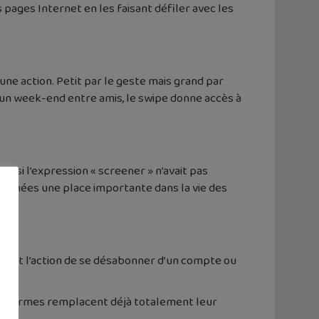
les pages Internet en les faisant défiler avec les
une action. Petit par le geste mais grand par
d’un week-end entre amis, le swipe donne accès à
one si l’expression « screener » n’avait pas
s années une place importante dans la vie des
eau et l’action de se désabonner d’un compte ou
 ces termes remplacent déjà totalement leur