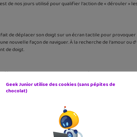
e est de nos jours utilisé pour qualifier l’action de « dérouler » 
fait de déplacer son doigt sur un écran tactile pour provoquer 
ir une nouvelle façon de naviguer. À la recherche de l’amour ou 
nt de doigt.
’on définirait l’action de prendre en photo l’écran de son smartph
ouvenirs ou de preuves, les « screens » occupent depuis quelque
Geek Junior utilise des cookies (sans pépites de
chocolat)
ndiquent respectivement le fait de suivre un profil sur un rés
lacé la « fin de semaine », soutenus par la culture populaire,