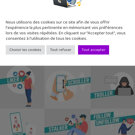
Nous utilisons des cookies sur ce site afin de vous offrir
nt du folklore scandinave habitant les forêts, en langage du net,
l'expérience la plus pertinente en mémorisant vos préférences
’une personnalité publique se fasse « troller » par un groupe de
lors de vos visites répétées. En cliquant sur "Accepter tout", vous
consentez à l'utilisation de tous les cookies.
oup contribué à l’avènement de certaines expressions. Si le ma
Choisir les cookies
Tout refuser
Tout accepter
n entre deux personnes, de nouvelles expressions sont de leur c