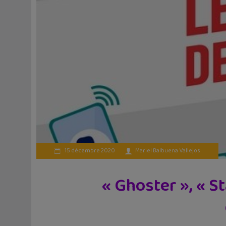
15 décembre 2020
Mariel Balbuena Vallejos
« Ghoster », « S