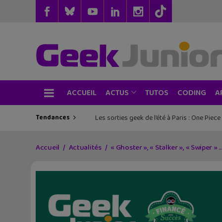
ACCUEIL
TUTOS
CODING
ACTUS
A
Tendances
Les sorties geek de l’été à Paris : One Pie
Accueil
Actualités
« Ghoster », « Stalker », « Swiper