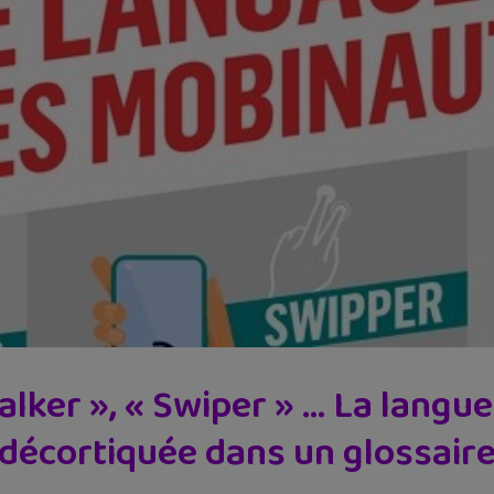
talker », « Swiper » … La lang
décortiquée dans un glossair