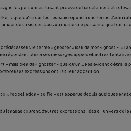
- désigne les personnes faisant preuve de harcèlement et rel
talker » quelqu’un sur les réseaux répond à une forme d’admirat
l’ex-amour de sa vie, son boss ou même une personne que l’on n’a 
édécesseur, le terme « ghoster » issu de mot « ghost » (« fantô
e répondant plus à ses messages, appels et autres tentatives
mort » mais bien de « ghoster » quelqu’un … Pas évident d’être l
nombreuses expressions ont fait leur apparition.
to », l’appellation « selfie » est apparue depuis quelques anné
 du langage courant, d’autres expressions liées à l’univers de l