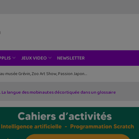
NEWSLETTER
PPLIS
JEUX VIDEO
ce au musée Grévin, Zoo Art Show, Passion Japon…
 » … La langue des mobinautes décortiquée dans un glossaire