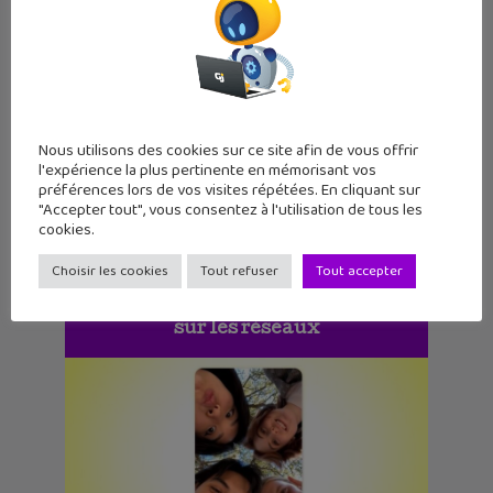
FantomApp, l’appli pour aider à te
protéger sur les réseaux sociaux
18 décembre 2025
FantomApp est une application pratique
et complète de la CNIL pour aider à
protéger ta vie privée en ligne et
préserver tes données sur les
Nous utilisons des cookies sur ce site afin de vous offrir
l'expérience la plus pertinente en mémorisant vos
préférences lors de vos visites répétées. En cliquant sur
"Accepter tout", vous consentez à l'utilisation de tous les
cookies.
Choisir les cookies
Tout refuser
Tout accepter
À suivre
sur les réseaux