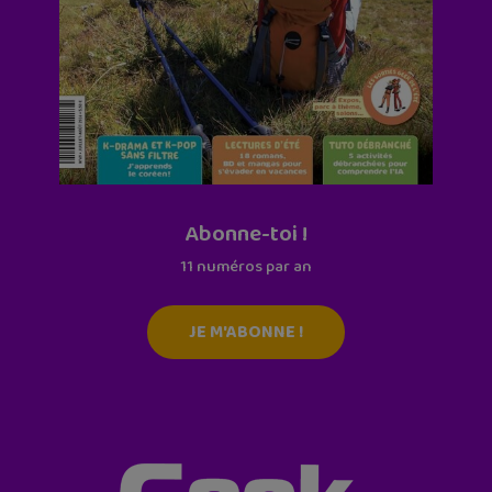
Abonne-toi !
11 numéros par an
JE M'ABONNE !