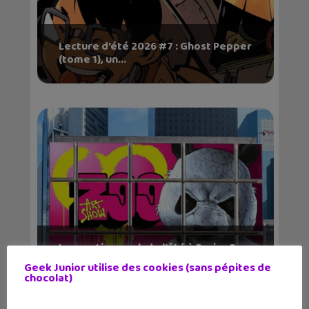
Lecture d’été 2026 #7 : Ghost Pepper
(tome 1), un...
Les sorties geek de l’été à Paris : One
Piece au m...
Geek Junior utilise des cookies (sans pépites de
chocolat)