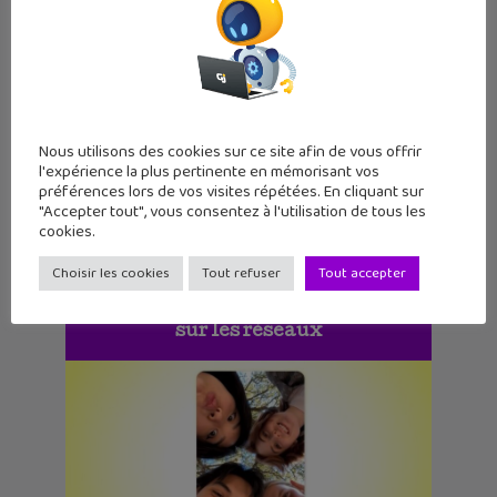
FantomApp, l’appli pour aider à te
protéger sur les réseaux sociaux
18 décembre 2025
FantomApp est une application pratique
et complète de la CNIL pour aider à
protéger ta vie privée en ligne et
préserver tes données sur les
Nous utilisons des cookies sur ce site afin de vous offrir
l'expérience la plus pertinente en mémorisant vos
préférences lors de vos visites répétées. En cliquant sur
"Accepter tout", vous consentez à l'utilisation de tous les
cookies.
Choisir les cookies
Tout refuser
Tout accepter
À suivre
sur les réseaux