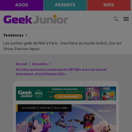
ADOS
PARENTS
KIDS
Tendances
Les sorties geek de l’été à Paris : One Piece au musée Grévin, Zoo Art
Show, Passion Japon…
Accueil
Actualités
Fortnite soutient la communauté LGBTQIA+ avec son nouvel
évènement « Fierté Royale 2022 »
/
/
Actualités
Fortnite
Jeux video