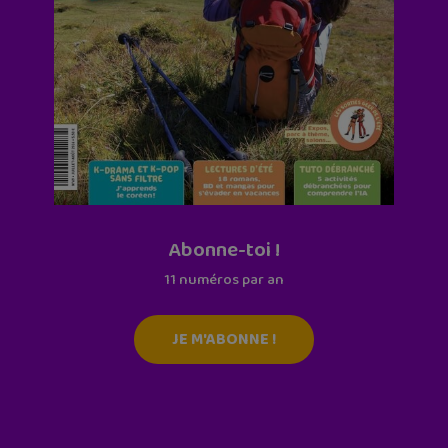
Abonne-toi !
11 numéros par an
JE M'ABONNE !