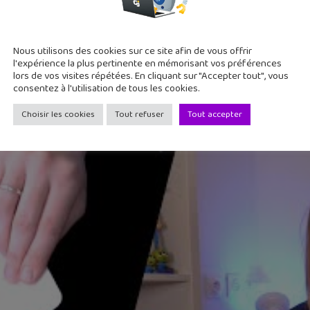
Nous utilisons des cookies sur ce site afin de vous offrir
l'expérience la plus pertinente en mémorisant vos préférences
lors de vos visites répétées. En cliquant sur "Accepter tout", vous
vos T-Shirts, sac à dos, trousse… 
consentez à l'utilisation de tous les cookies.
hirts et bien d’autres choses. Bon, il faut une découpeuse vinyle
Choisir les cookies
Tout refuser
Tout accepter