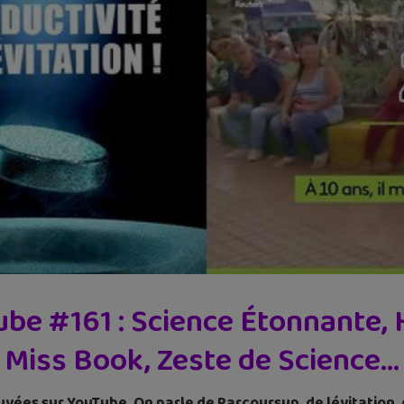
e #161 : Science Étonnante, H
Miss Book, Zeste de Science…
uvées sur YouTube. On parle de Parcoursup, de lévitation, 