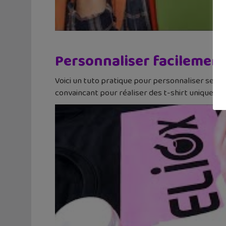
Personnaliser facilement 
Voici un tuto pratique pour personnaliser ses t-s
convaincant pour réaliser des t-shirt uniques !