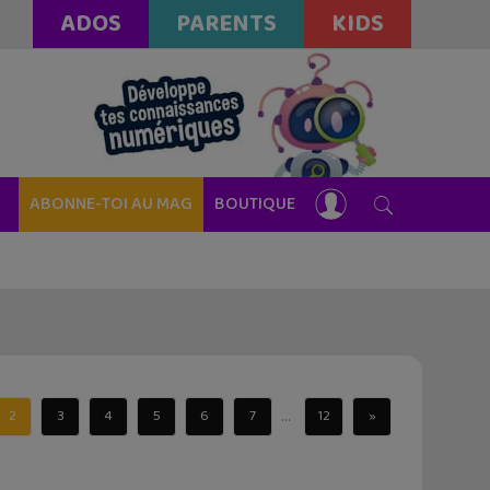
ADOS
PARENTS
KIDS
ABONNE-TOI AU MAG
BOUTIQUE
...
2
3
4
5
6
7
12
»