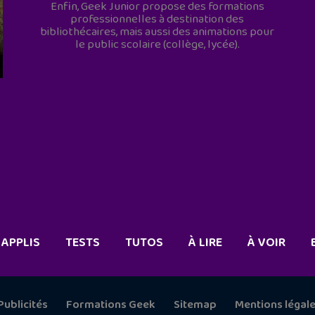
Enfin, Geek Junior propose des formations
professionnelles à destination des
bibliothécaires, mais aussi des animations pour
le public scolaire (collège, lycée).
APPLIS
TESTS
TUTOS
À LIRE
À VOIR
Publicités
Formations Geek
Sitemap
Mentions légal