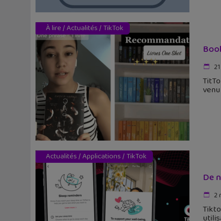
À lire
/
Actualités
/
TikTok
Book
21
TitTo
venu
Actualités
/
Applications
/
TikTok
De n
2 
Tikto
utili