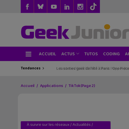
ACCUEIL
TUTOS
CODING
ACTUS
A
Tendances
Les sorties geek de l’été à Paris : One Pie
Accueil
Applications
TikTok
(Page 2)
À suivre sur les réseaux
/
Actualités
/