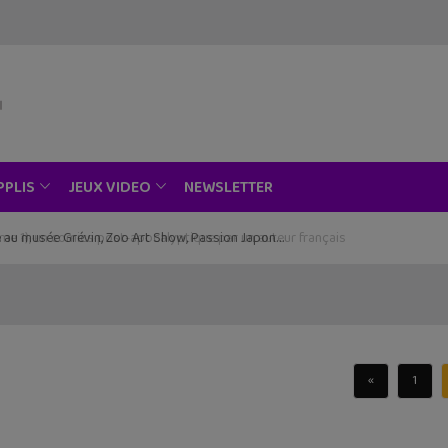
NEWSLETTER
PPLIS
JEUX VIDEO
ce au musée Grévin, Zoo Art Show, Passion Japon…
«
1