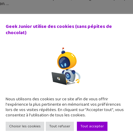
an.
Geek Junior utilise des cookies (sans pépites de
chocolat)
ra-t-il bientôt payer pour regarder certaines vidéos TikT
 février 2023
aines rumeurs affirment que le géant TikTok pourrait bientôt
uoi ? Geek Junior fait le point.
Nous utilisons des cookies sur ce site afin de vous offrir
l'expérience la plus pertinente en mémorisant vos préférences
lors de vos visites répétées. En cliquant sur "Accepter tout", vous
consentez à l'utilisation de tous les cookies.
Choisir les cookies
Tout refuser
Tout accepter
NIL sanctionne Tiktok