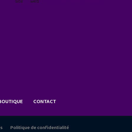
site web
geekjunior.fr/informations-
cookies/
BOUTIQUE
CONTACT
es
Politique de confidentialité