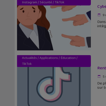
Instagram
/
Sécurité
/
TikTok
Cybe
9 
Dans 
intèg
Actualités
/
Applications
/
Éducation
/
TikTok
Rent
5 
De pl
sur t