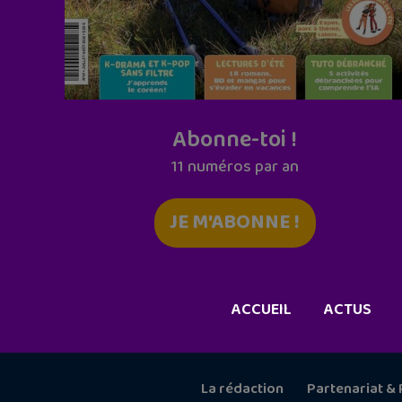
Abonne-toi !
11 numéros par an
JE M'ABONNE !
ACCUEIL
ACTUS
La rédaction
Partenariat & 