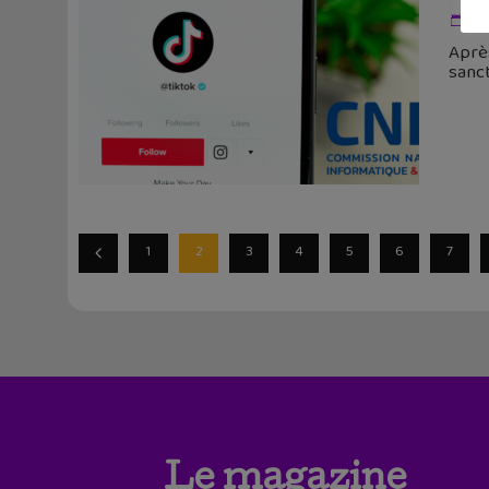
13
Après
sanc
1
2
3
4
5
6
7
Le magazine