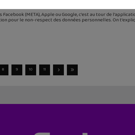
 janvier 2023
 Facebook (META), Apple ou Google, c’est au tour de l’applicat
tion pour le non-respect des données personnelles. On t’expli
8
9
10
11