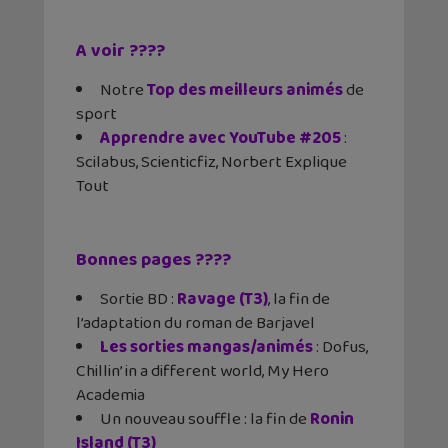
A voir ????
Notre
Top des meilleurs animés
de
sport
Apprendre avec YouTube #205
:
Scilabus, Scienticfiz, Norbert Explique
Tout
Bonnes pages ????
Sortie BD :
Ravage (T3)
, la fin de
l’adaptation du roman de Barjavel
Les sorties mangas/animés
: Dofus,
Chillin’ in a different world, My Hero
Academia
Un nouveau souffle : la fin de
Ronin
Island (T3)