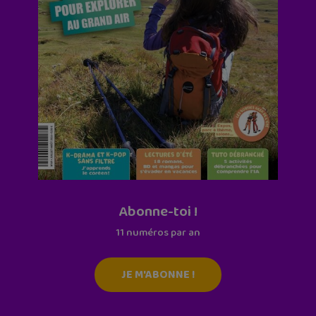
Abonne-toi !
11 numéros par an
JE M'ABONNE !