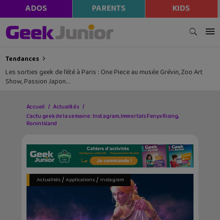
ADOS
PARENTS
KIDS
Tendances
Les sorties geek de l’été à Paris : One Piece au musée Grévin, Zoo Art
Show, Passion Japon…
Accueil
Actualités
L’actu geek de la semaine : Instagram, Immortals Fenyx Rising,
Ronin Island
/
/
Actualités
Applications
Instagram