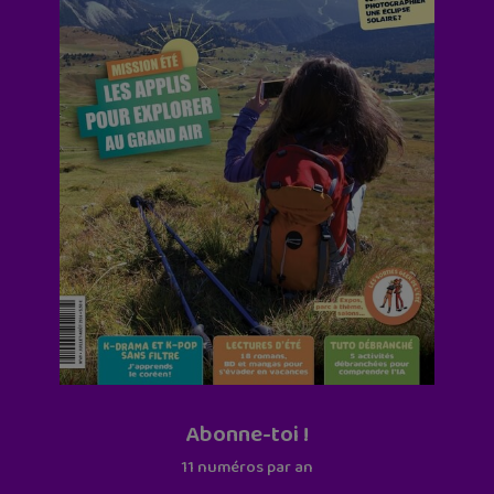
Abonne-toi !
11 numéros par an