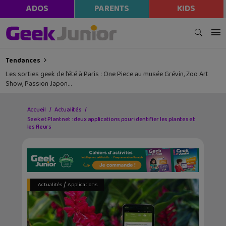
ADOS
PARENTS
KIDS
Tendances
Les sorties geek de l’été à Paris : One Piece au musée Grévin, Zoo Art
Show, Passion Japon…
Accueil
Actualités
Seek et Plantnet : deux applications pour identifier les plantes et
les fleurs
/
Actualités
Applications