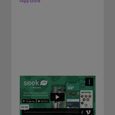
l’
App Store