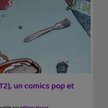
2), un comics pop et
 publié aux
éditions Kinaye
.