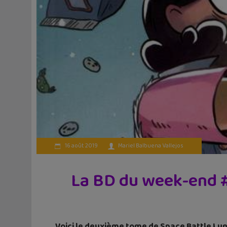
16 août 2019
Mariel Balbuena Vallejos
La BD du week-end #
Voici le deuxième tome de Space Battle Lu