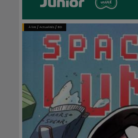
/
/
À lire
Actualités
BD