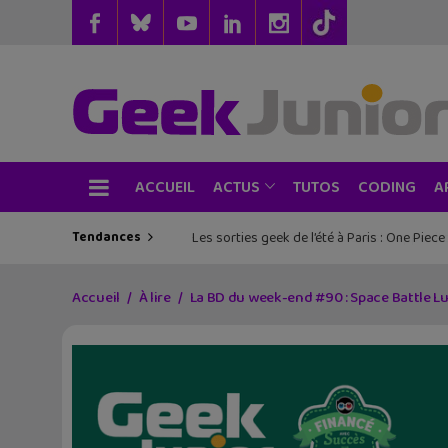
ACCUEIL
TUTOS
CODING
ACTUS
A
Tendances
Les sorties geek de l’été à Paris : One Pie
Accueil
À lire
La BD du week-end #90 : Space Battle L