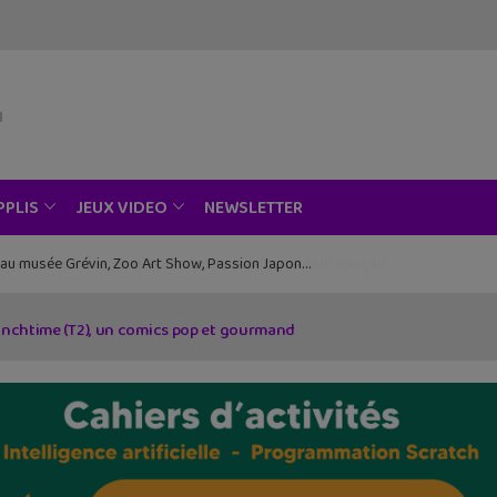
NEWSLETTER
PPLIS
JEUX VIDEO
ce au musée Grévin, Zoo Art Show, Passion Japon…
unchtime (T2), un comics pop et gourmand