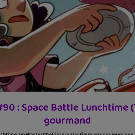
90 : Space Battle Lunchtime (T
gourmand
nchtime, un MasterChef intergalactique aux couleurs pop