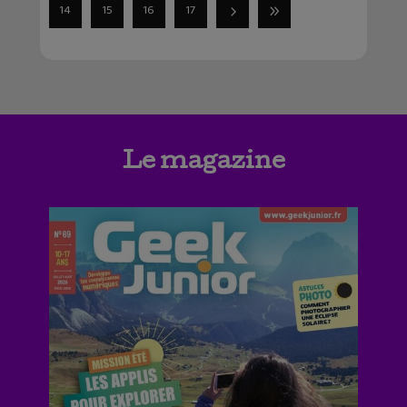
14
15
16
17
Le magazine