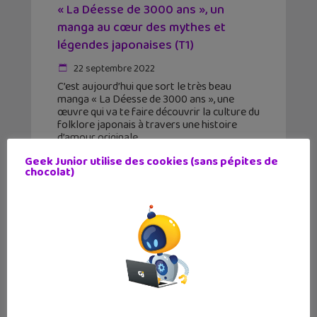
« La Déesse de 3000 ans », un
manga au cœur des mythes et
légendes japonaises (T1)
22 septembre 2022
C’est aujourd’hui que sort le très beau
manga « La Déesse de 3000 ans », une
œuvre qui va te faire découvrir la culture du
folklore japonais à travers une histoire
d’amour originale.
Geek Junior utilise des cookies (sans pépites de
chocolat)