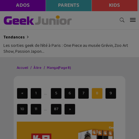
ADOS
PARENTS
KIDS
Tendances
Les sorties geek de l’été à Paris : One Piece au musée Grévin, Zoo Art
Show, Passion Japon…
Accueil
À lire
Manga
(Page 8)
...
«
1
5
6
7
8
9
...
10
11
87
»