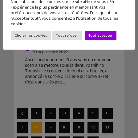
Nous utilisons des cookies sur ce site afin de vous offrir
l'expérience la plus pertinente en mémorisant vos
préférences lors de vos visites répétées. En cliquant sur
"Accepter tout", vous consentez à l'utilisation de tous les
cookies.
Hunter x Hunter reprend
officiellement : la date de sortie du
Choisir les cookies
Tout refuser
Tout accepter
tome 37 !
20 septembre 2022
Après pratiquement 5 ans sans un nouveau
scan à se mettre sous la dent, Yoshihiro
Togashi, le créateur de Hunter x Hunter, a
annoncé la sortie officielle du tome 37 (et
c’est dans très peu
1
2
3
4
5
6
7
8
9
10
11
12
13