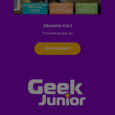
Abonne-toi !
11 numéros par an
JE M'ABONNE !