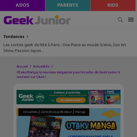
ADOS
PARENTS
KIDS
Tendances
Les sorties geek de l’été à Paris : One Piece au musée Grévin, Zoo Art
Show, Passion Japon…
Accueil
Actualités
Otaku Manga, le nouveau magazine pour les ados de Geek Junior à
soutenir sur Ulule !
/
/
Actualités
L’article coup de cœur
Manga