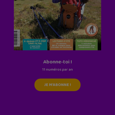
Abonne-toi !
11 numéros par an
JE M'ABONNE !