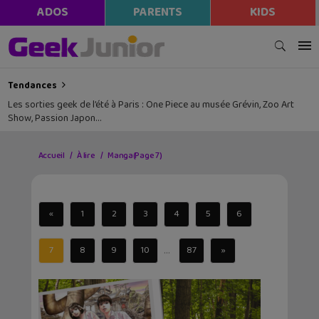
ADOS
PARENTS
KIDS
Tendances
Les sorties geek de l’été à Paris : One Piece au musée Grévin, Zoo Art
Show, Passion Japon…
Accueil
À lire
Manga
(Page 7)
«
1
2
3
4
5
6
...
7
8
9
10
87
»