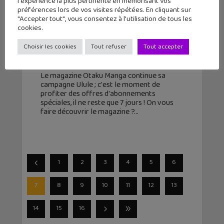
l'expérience la plus pertinente en mémorisant vos
préférences lors de vos visites répétées. En cliquant sur
"Accepter tout", vous consentez à l'utilisation de tous les
Otaku Manga : plus que 7 jours pour
cookies.
profiter des meilleures offres
d’abonnement sur...
Choisir les cookies
Tout refuser
Tout accepter
6 novembre 2022
Le magazine Otaku Manga continue sa
campagne Ulule ; c'est le moment de
profiter des offres d'abonnements
spéciales, il ne reste que 7 jours ! On vous
faire découvrir le magazine ?
1
2
3
4
5
6
7
8
9
10
11
12
13
14
15
16