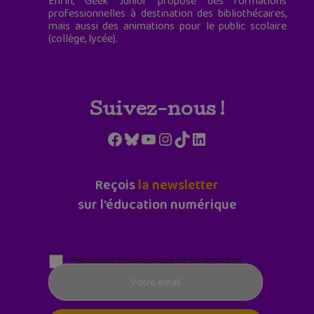
Enfin, Geek Junior propose des formations
professionnelles à destination des bibliothécaires,
mais aussi des animations pour le public scolaire
(collège, lycée).
Suivez-nous !
Facebook
Bluesky
YouTube
Instagram
TikTok
LinkedIn
Reçois
la newsletter
sur l'éducation numérique
Parentalité numérique (le lundi matin)