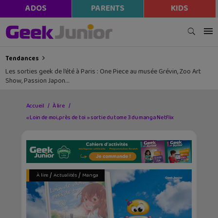
ADOS
PARENTS
KIDS
Tendances
Les sorties geek de l’été à Paris : One Piece au musée Grévin, Zoo Art
Show, Passion Japon…
Accueil
À lire
« Loin de moi, près de toi » sortie du tome 3 du manga Netflix
/
/
À lire
Actualités
Manga