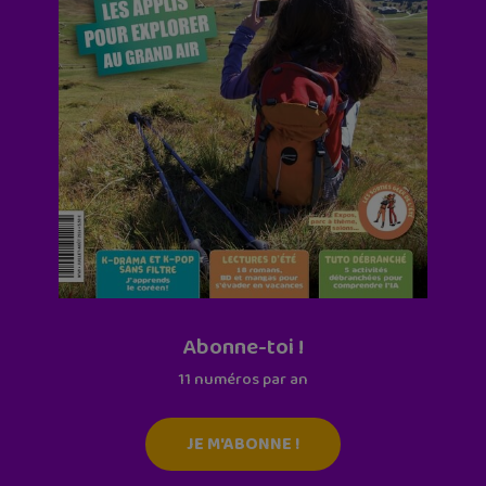
Abonne-toi !
11 numéros par an
JE M'ABONNE !