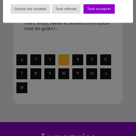
27 février 2023
Choisir les cookies
Tout refuser
Tout accepter
Geek Junior te propose une sélection des
trois mangas à ne pas rater pour le mois de
mars. Shôjo, Seinen et Shônen, il y en a pour
tous les goûts !
1
2
3
4
5
6
7
8
9
10
11
12