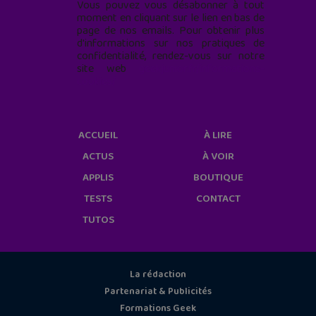
Vous pouvez vous désabonner à tout
moment en cliquant sur le lien en bas de
page de nos emails. Pour obtenir plus
d'informations sur nos pratiques de
confidentialité, rendez-vous sur notre
site web
geekjunior.fr/informations-
cookies/
ACCUEIL
À LIRE
ACTUS
À VOIR
APPLIS
BOUTIQUE
TESTS
CONTACT
TUTOS
La rédaction
Partenariat & Publicités
Formations Geek