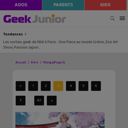
ADOS
PARENTS
KIDS
Tendances
Les sorties geek de l’été à Paris : One Piece au musée Grévin, Zoo Art
Show, Passion Japon…
Accueil
À lire
Manga
(Page 3)
«
1
2
3
4
5
6
...
7
87
»