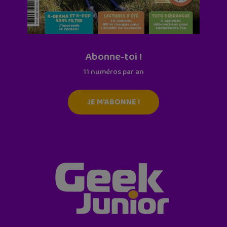
Abonne-toi !
11 numéros par an
JE M'ABONNE !