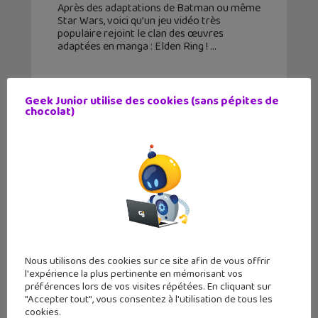
Après des adaptations de Batman ou même
Star Wars, voici qu’un jeu vidéo très
populaire rejoint le clan des œuvres
adaptées en manga : Elden Ring !
Geek Junior utilise des cookies (sans pépites de
chocolat)
Nous utilisons des cookies sur ce site afin de vous offrir
l'expérience la plus pertinente en mémorisant vos
Mars 2023 : 3 mangas à ne pas rater
préférences lors de vos visites répétées. En cliquant sur
"Accepter tout", vous consentez à l'utilisation de tous les
!
cookies.