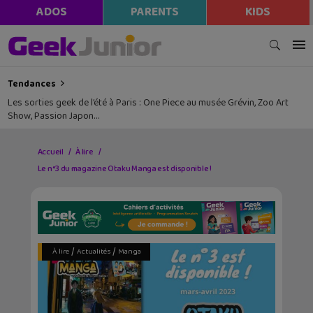
ADOS
PARENTS
KIDS
Tendances
Les sorties geek de l’été à Paris : One Piece au musée Grévin, Zoo Art
Show, Passion Japon…
Accueil
À lire
Le n°3 du magazine Otaku Manga est disponible !
/
/
À lire
Actualités
Manga