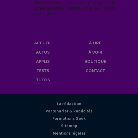
d'informations sur nos pratiques de
confidentialité, rendez-vous sur notre
site web
geekjunior.fr/informations-
cookies/
ACCUEIL
À LIRE
ACTUS
À VOIR
APPLIS
BOUTIQUE
TESTS
CONTACT
TUTOS
La rédaction
Partenariat & Publicités
Formations Geek
Sitemap
Mentions légales