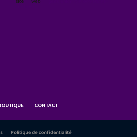
site web
geekjunior.fr/informations-
cookies/
BOUTIQUE
CONTACT
es
Politique de confidentialité