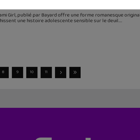
juillet 2023
mi Girl, publié par Bayard offre une forme romanesque origina
hissent une histoire adolescente sensible sur le deuil.
8
9
10
11