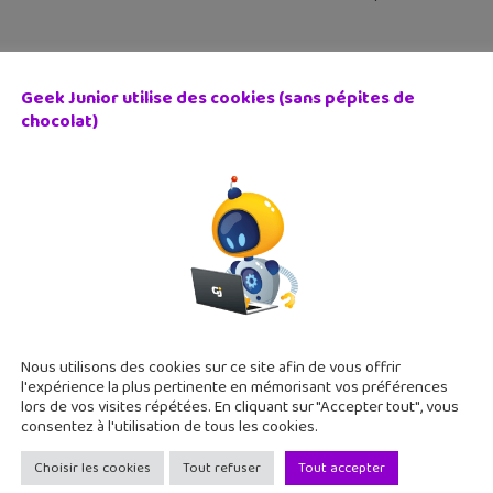
Geek Junior utilise des cookies (sans pépites de
chocolat)
Piece sur Netflix, pourquoi est-elle une adaptation réuss
septembre 2023
iece sur Netflix est l’événement de cette rentrée. Mais, cette sé
eur des attentes des fans de Luffy et de ses compagnons ?
Nous utilisons des cookies sur ce site afin de vous offrir
l'expérience la plus pertinente en mémorisant vos préférences
lors de vos visites répétées. En cliquant sur "Accepter tout", vous
consentez à l'utilisation de tous les cookies.
Choisir les cookies
Tout refuser
Tout accepter
ure d’été #7 : Tsunami Girl