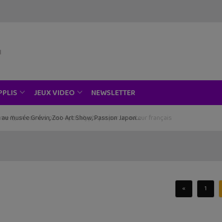
NEWSLETTER
PPLIS
JEUX VIDEO
ce au musée Grévin, Zoo Art Show, Passion Japon…
«
1