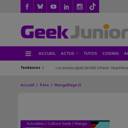
ACCUEIL
TUTOS
CODING
ACTUS
A
Tendances
Les sorties geek de l’été à Paris : One Pie
Accueil
À lire
Manga
(Page 2)
Actualités
/
Culture Geek
/
Manga