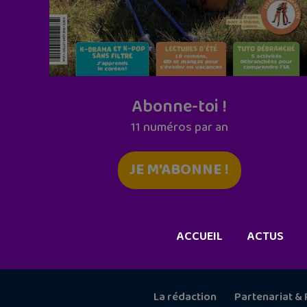
Abonne-toi !
11 numéros par an
JE M'ABONNE !
ACCUEIL
ACTUS
La rédaction
Partenariat & 