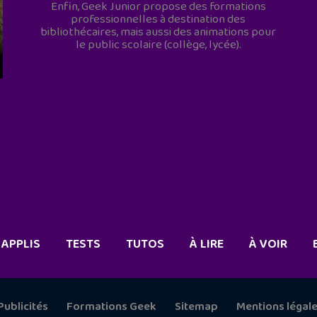
Enfin, Geek Junior propose des formations
professionnelles à destination des
bibliothécaires, mais aussi des animations pour
le public scolaire (collège, lycée).
APPLIS
TESTS
TUTOS
À LIRE
À VOIR
Publicités
Formations Geek
Sitemap
Mentions légal