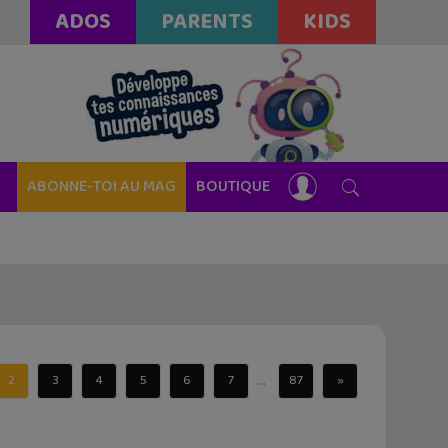
ADOS
PARENTS
KIDS
ABONNE-TOI AU MAG
BOUTIQUE
...
2
3
4
5
6
7
87
»