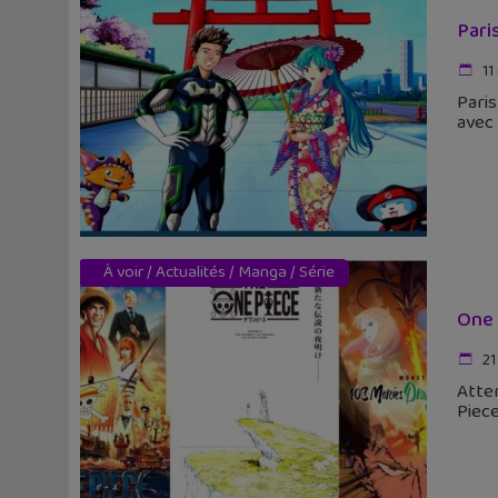
Pari
11
Paris
avec 
À voir
/
Actualités
/
Manga
/
Série
One 
21
Atten
Piece