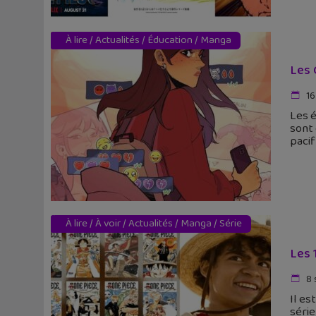
À lire
/
Actualités
/
Éducation
/
Manga
Les 
16
Les é
sont
pacif
À lire
/
À voir
/
Actualités
/
Manga
/
Série
Les 
8 
Il es
série