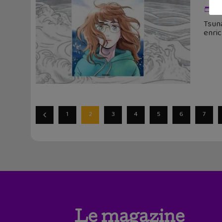
22 
Tsuna
enric
1
2
3
4
5
6
7
Le magazine