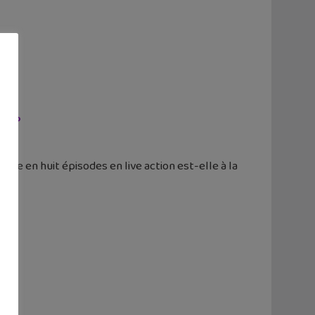
ie ?
rie en huit épisodes en live action est-elle à la