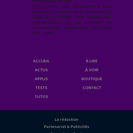
demande de contact.
Vous pouvez vous désabonner à tout
moment en cliquant sur le lien en bas de
page de nos emails. Pour obtenir plus
d'informations sur nos pratiques de
confidentialité, rendez-vous sur notre
site web
geekjunior.fr/informations-
cookies/
ACCUEIL
À LIRE
ACTUS
À VOIR
APPLIS
BOUTIQUE
TESTS
CONTACT
TUTOS
La rédaction
Partenariat & Publicités