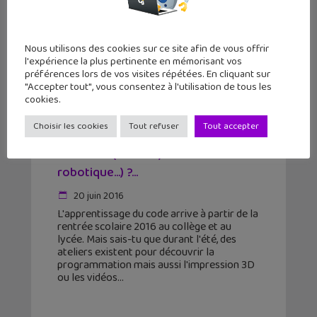
Nous utilisons des cookies sur ce site afin de vous offrir
l'expérience la plus pertinente en mémorisant vos
préférences lors de vos visites répétées. En cliquant sur
"Accepter tout", vous consentez à l'utilisation de tous les
cookies.
Choisir les cookies
Tout refuser
Tout accepter
Où apprendre à coder pendant les
vacances (ateliers, initiation à la
robotique…) ?...
20 juin 2016
L'apprentissage du code arrive à partir de la
rentrée scolaire 2016 au collège et au
lycée. Mais sais-tu que durant l'été, des
ateliers existent pour découvrir la
programmation mais aussi l'impression 3D
ou les vidéos