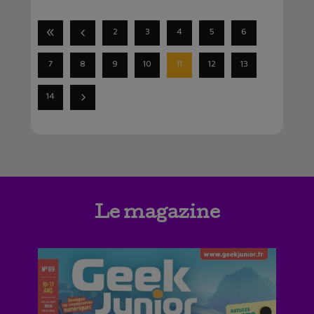
2
3
4
5
6
7
8
9
10
11
12
13
14
Le magazine