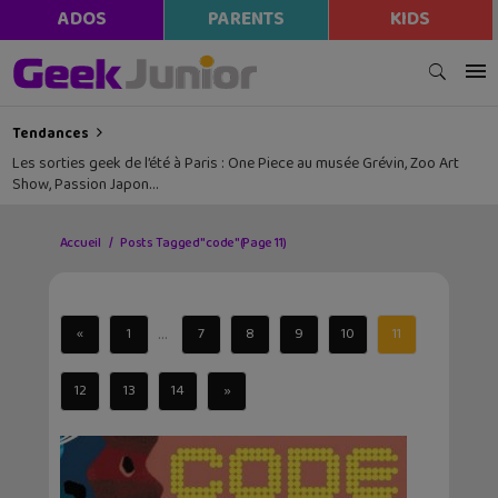
ADOS
PARENTS
KIDS
Tendances
Les sorties geek de l’été à Paris : One Piece au musée Grévin, Zoo Art
Show, Passion Japon…
Accueil
Posts Tagged "code"
(Page 11)
...
«
1
7
8
9
10
11
12
13
14
»