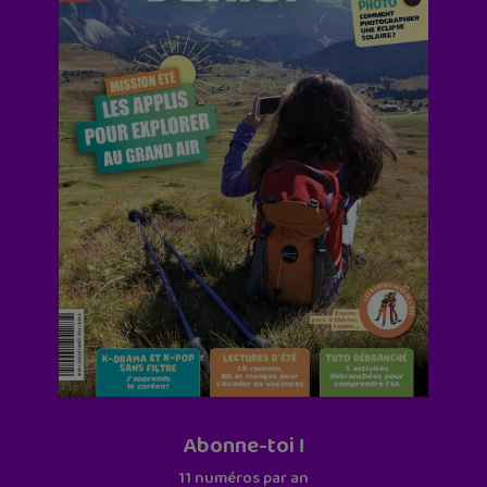
Abonne-toi !
11 numéros par an