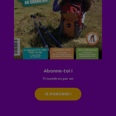
Abonne-toi !
11 numéros par an
JE M'ABONNE !