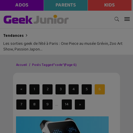
ADOS
PARENTS
KIDS
Tendances
Les sorties geek de l’été à Paris : One Piece au musée Grévin, Zoo Art
Show, Passion Japon…
Accueil
Posts Tagged "code"
(Page 6)
«
1
2
3
4
5
6
...
7
8
9
14
»