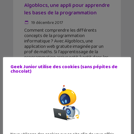
Algoblocs, une appli pour apprendre
les bases de la programmation
19 décembre 2017
Comment comprendre les différents
concepts de la programmation
informatique ? Avec Algoblocs, une
application web gratuite imaginée par un
prof de maths. Si l'apprentissage de la
programmation arrive petit à petit dans les
salles de classe,
Geek Junior utilise des cookies (sans pépites de
chocolat)