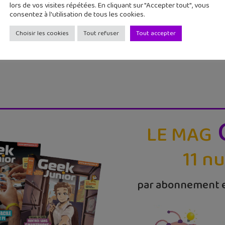
à jour Minecraft :
Stickers Snapchat :
lors de vos visites répétées. En cliquant sur "Accepter tout", vous
consentez à l'utilisation de tous les cookies.
s Cubed est
comment les utiliser
nible...
directeme...
Choisir les cookies
Tout refuser
Tout accepter
LE MAG
11 n
par abonnement e