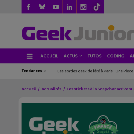
ACCUEIL
TUTOS
CODING
ACTUS
A
Tendances
Les sorties geek de l’été à Paris : One Pie
Accueil
Actualités
Les stickers à la Snapchat arrive su