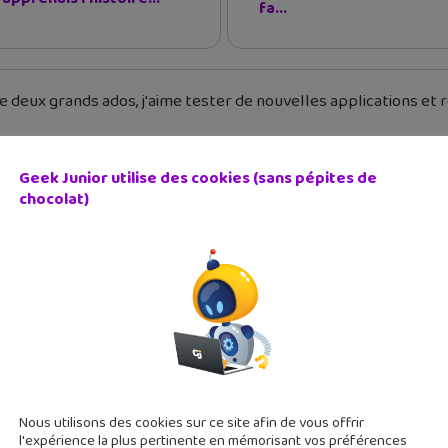
fa...
 deux grands ados, j'aime tester de nouvelles applications et re
Geek Junior utilise des cookies (sans pépites de
chocolat)
Nous utilisons des cookies sur ce site afin de vous offrir
l'expérience la plus pertinente en mémorisant vos préférences