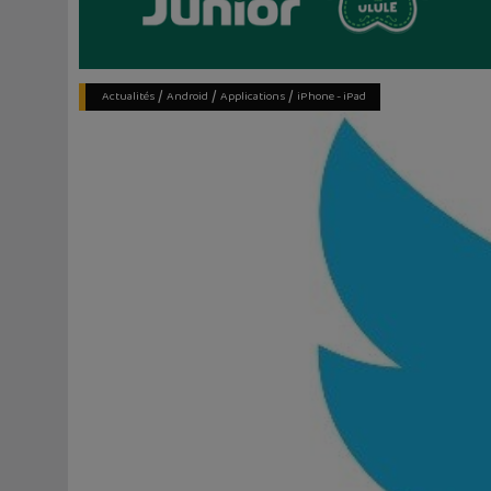
/
/
/
Actualités
Android
Applications
iPhone - iPad