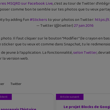
ltres MSQRD sur Facebook Live
, c’est au tour de Twitter d’intég
disposer comme bon te semble sur tes photos que tu veux parta
ity by adding fun
#Stickers
to your photos on Twitter:
https://
— Twitter (@twitter)
27 juin 2016
hoto. Il faut cliquer sur le bouton “Modifier” (le crayon en bas 
s le sticker que tu veux et comme dans Snapchat, tu le redimensi
e jeune à l’application. La fonctionnalité,
selon Twitter
, devra
r la version web.
ker
Twitter
cédent
Article suivant
Le projet Blocks de Goog
u apprenais l'histoire...