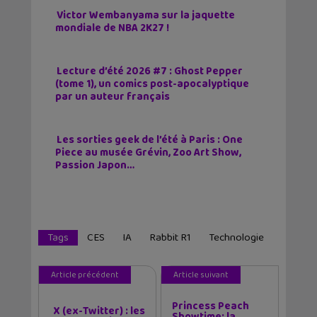
Victor Wembanyama sur la jaquette
mondiale de NBA 2K27 !
Lecture d’été 2026 #7 : Ghost Pepper
(tome 1), un comics post-apocalyptique
par un auteur français
Les sorties geek de l’été à Paris : One
Piece au musée Grévin, Zoo Art Show,
Passion Japon…
Tags
CES
IA
Rabbit R1
Technologie
Article précédent
Article suivant
Princess Peach
X (ex-Twitter) : les