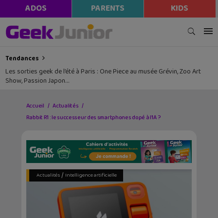
ADOS
PARENTS
KIDS
Tendances
Les sorties geek de l’été à Paris : One Piece au musée Grévin, Zoo Art
Show, Passion Japon…
Accueil
Actualités
Rabbit R1 : le successeur des smartphones dopé à l’IA ?
/
Actualités
Intelligence artificielle