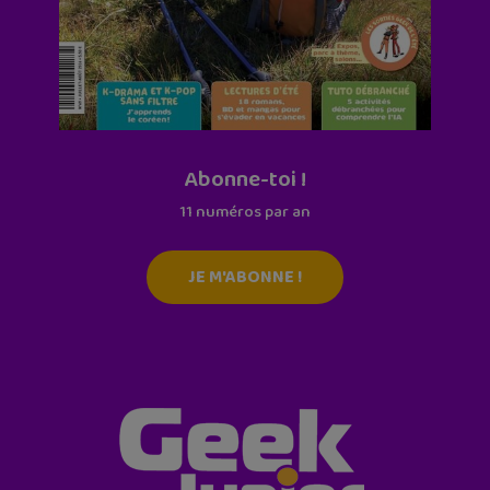
Abonne-toi !
11 numéros par an
JE M'ABONNE !