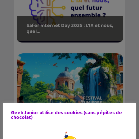
Safer Internet Day 2025 : L’IA et nous,
quel...
Geek Junior utilise des cookies (sans pépites de
Le Festival Lumières sur le Quai à
chocolat)
Toulouse s&rsqu...