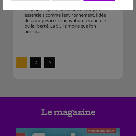
Si les débats autour de la 5G sont aussi vifs,
c’est parce qu’ils touchent à des sujets
essentiels comme l’environnement, l’idée
de « progrès » et d’innovation, l’économie
ou la liberté. La 5G, le moins que l’on
puisse
1
2
Le magazine