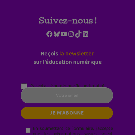
Suivez-nous !
Facebook
Bluesky
YouTube
Instagram
TikTok
LinkedIn
Reçois
la newsletter
sur l'éducation numérique
Parentalité numérique (le lundi matin)
En soumettant ce formulaire, j’accepte
que les informations saisies soient